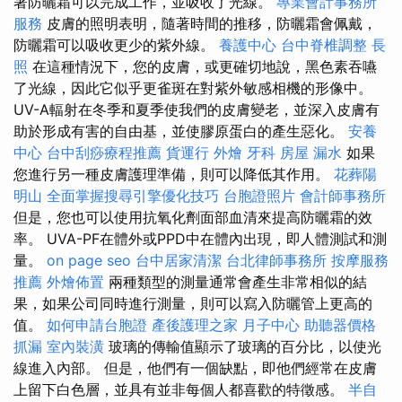
著防曬霜可以完成工作，並吸收了光線。
專業會計事務所
服務
皮膚的照明表明，隨著時間的推移，防曬霜會佩戴，
防曬霜可以吸收更少的紫外線。
養護中心
台中脊椎調整
長
照
在這種情況下，您的皮膚，或更確切地說，黑色素吞嚥
了光線，因此它似乎更雀斑在對紫外敏感相機的形像中。
UV-A輻射在冬季和夏季使我們的皮膚變老，並深入皮膚有
助於形成有害的自由基，並使膠原蛋白的產生惡化。
安養
中心
台中刮痧療程推薦
貨運行
外燴
牙科
房屋 漏水
如果
您進行另一種皮膚護理準備，則可以降低其作用。
花葬陽
明山
全面掌握搜尋引擎優化技巧
台胞證照片
會計師事務所
但是，您也可以使用抗氧化劑面部血清來提高防曬霜的效
率。 UVA-PF在體外或PPD中在體內出現，即​​人體測試和測
量。
on page seo
台中居家清潔
台北律師事務所
按摩服務
推薦
外燴佈置
兩種類型的測量通常會產生非常相似的結
果，如果公司同時進行測量，則可以寫入防曬管上更高的
值。
如何申請台胞證
產後護理之家 月子中心
助聽器價格
抓漏
室內裝潢
玻璃的傳輸值顯示了玻璃的百分比，以使光
線進入內部。 但是，他們有一個缺點，即他們經常在皮膚
上留下白色層，並具有並非每個人都喜歡的特徵感。
半自