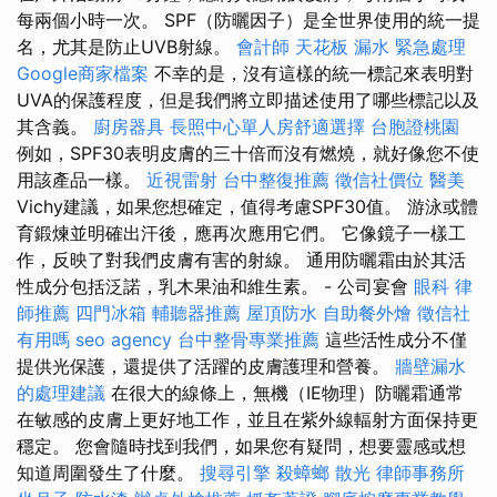
每兩個小時一次。 SPF（防曬因子）是全世界使用的統一提
名，尤其是防止UVB射線。
會計師
天花板 漏水 緊急處理
Google商家檔案
不幸的是，沒有這樣的統一標記來表明對
UVA的保護程度，但是我們將立即描述使用了哪些標記以及
其含義。
廚房器具
長照中心單人房舒適選擇
台胞證桃園
例如，SPF30表明皮膚的三十倍而沒有燃燒，就好像您不使
用該產品一樣。
近視雷射
台中整復推薦
徵信社價位
醫美
Vichy建議，如果您想確定，值得考慮SPF30值。 游泳或體
育鍛煉並明確出汗後，應再次應用它們。 它像鏡子一樣工
作，反映了對我們皮膚有害的射線。 通用防曬霜由於其活
性成分包括泛諾，乳木果油和維生素。 - 公司宴會
眼科
律
師推薦
四門冰箱
輔聽器推薦
屋頂防水
自助餐外燴
徵信社
有用嗎
seo agency
台中整骨專業推薦
這些活性成分不僅
提供光保護，還提供了活躍的皮膚護理和營養。
牆壁漏水
的處理建議
在很大的線條上，無機（IE物理）防曬霜通常
在敏感的皮膚上更好地工作，並且在紫外線輻射方面保持更
穩定。 您會隨時找到我們，如果您有疑問，想要靈感或想
知道周圍發生了什麼。
搜尋引擎
殺蟑螂
散光
律師事務所