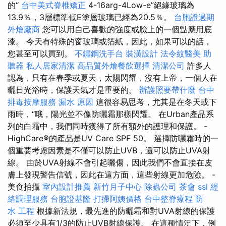
的“
台中美式脊椎矯正
4-16arg-4Low-e”絕緣玻璃為
13.9％，3層標準低E塗層玻璃已經為20.5％。
台胞證過期
外燴廠商
您可以用自己喜歡的強度或臉上的一個點應用底
漆。 今天有特殊的窗玻璃或箔紙，因此，如果可以的話，
您甚至可以買到。
不鏽鋼洗手台
裝潢設計
法令紋醫美
助
聽器
私人居家清潔
高品質外燴餐飲選擇
清潔公司
許多人
認為，只有在春季或夏天，太陽閃耀，沒有上帝，一個人在
曬日光浴時，保護天氣才是重要的。
辦護照要帶什麼
台中
排毒按摩服務
漏水 原因
這很容易思考，尤其是在冬天或下
雨時，“哦，陽光並不像防曬霜那樣閃耀。 在Urban產品系
列的白霜中，我們同時獲得了所有額外的護理和保護。 -
HighCare®的產品是UV Care SPF 50。 選擇防曬霜時的一
個重要考慮因素是不僅可以防止UVB，還可以防止UVA射
線。 由於UVA射線不會引起曬傷，因此我們不會直接在皮
膚上發現警告信號，因此在這方面，這些射線更加危險。 -
美食拍攝
室內設計推薦
新竹月子中心
除蟲公司
茶會
ssl
經
絡調理服務
台胞證基隆
打掃阿姨價格
台中整脊療程
防
水 工程
根據新法規，最先進的防曬霜和對UVA射線的保護
必須至少具有1/3的防止UVB射線保護。 在這種情況下，例