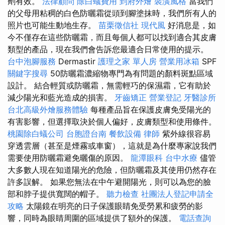
劑有效。
法律顧問
除白蟻費用
到府外燴
裝潢風格
當我們
的父母用粘稠的白色防曬霜從頭到腳塗抹時，我們所有人的
照片也可能生動地生存。
苗栗徵信社
現代風
好消息是，如
今不僅存在這些防曬霜，而且每個人都可以找到適合其皮膚
類型的產品，現在我們會告訴您最適合日常使用的提示。
台中泡腳服務
Dermastir
護理之家 單人房
營業用冰箱
SPF
關鍵字搜尋
50防曬霜濃縮物專門為有問題的顏料斑點區域
設計。 結合輕質或防曬霜，無需輕巧的保濕霜，它有助於
減少陽光和藍光造成的損害。
牙齒矯正
營業登記
牙醫診所
台北高級外燴服務體驗
每種產品旨在保護皮膚免受陽光的
有害影響，但選擇取決於個人偏好，皮膚類型和使用條件。
桃園除白蟻公司
台胞證台南
餐飲設備
律師
紫外線很容易
穿透雲層（甚至是煙霧或車窗），這就是為什麼專家說我們
需要使用防曬霜避免曬傷的原因。
龍潭眼科
台中水療
儘管
大多數人現在知道陽光的危險，但防曬霜及其使用仍然存在
許多誤解。 如果您無法在中午避開陽光，則可以為您的臉
部和脖子提供寬闊的帽子。
聽力檢查
社團法人登記申請全
攻略
太陽鏡在明亮的日子保護眼睛免受勞累和疲勞的影
響，同時為眼睛周圍的區域提供了額外的保護。
電話查詢