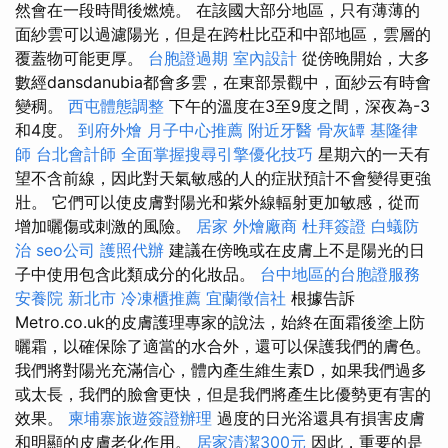
然會在一段時間後燃燒。 在該國大部分地區，只有薄薄的
面紗雲可以過濾陽光，但是在跨杜比亞和中部地區，雲層的
覆蓋物可能更厚。
台胞證過期
室內設計
從傍晚開始，大多
數經dansdanubia都會多雲，在東部景觀中，面紗云有時會
變稠。
西屯體態調整
下午的溫度在3至9度之間，深夜為-3
和4度。
到府外燴
月子中心推薦
附近牙醫
骨灰罈
基隆律
師
台北會計師
全面掌握搜尋引擎優化技巧
星期六的一天有
望不含前線，因此對天氣敏感的人的症狀預計不會變得更強
壯。 它們可以使皮膚對陽光和紫外線輻射更加敏感，從而
增加曬傷或刺激的風險。
居家
外燴廠商
杜拜簽證
白蟻防
治
seo公司
護照代辦
建議在傍晚或在皮膚上不是陽光的日
子中使用包含此類成分的化妝品。
台中地區的台胞證服務
安養院 新北市
冷凍櫃推薦
宜蘭徵信社
根據告訴
Metro.co.uk的皮膚護理專家的說法，始終在面霜後塗上防
曬霜，以確保除了適當的水合外，還可以保護我們的膚色。
我們將對陽光充滿信心，體內產生維生素D，如果我們過多
或太長，我們的臉會更快，但是我們將產生比優勢更有害的
效果。
柬埔寨旅遊簽證辦理
過度的日光浴還具有損害皮膚
和明顯的皮膚老化作用。
居家清潔300元
因此，重要的是