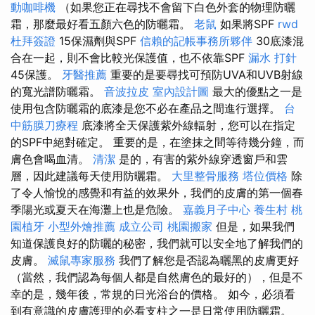
動咖啡機
（如果您正在尋找不會留下白色外套的物理防曬
霜，那麼最好看五顏六色的防曬霜。
老鼠
如果將SPF
rwd
杜拜簽證
15保濕劑與SPF
信賴的記帳事務所夥伴
30底漆混
合在一起，則不會比較光保護值，也不依靠SPF
漏水 打針
45保護。
牙醫推薦
重要的是要尋找可預防UVA和UVB射線
的寬光譜防曬霜。
音波拉皮
室內設計圖
最大的優點之一是
使用包含防曬霜的底漆是您不必在產品之間進行選擇。
台
中筋膜刀療程
底漆將全天保護紫外線輻射，您可以在指定
的SPF中絕對確定。 重要的是，在塗抹之間等待幾分鐘，而
膚色會喝血清。
清潔
是的，有害的紫外線穿透窗戶和雲
層，因此建議每天使用防曬霜。
大里整骨服務
塔位價格
除
了令人愉悅的感覺和有益的效果外，我們的皮膚的第一個春
季陽光或夏天在海灘上也是危險。
嘉義月子中心
養生村
桃
園植牙
小型外燴推薦
成立公司
桃園搬家
但是，如果我們
知道保護良好的防曬的秘密，我們就可以安全地了解我們的
皮膚。
滅鼠專家服務
我們了解您是否認為曬黑的皮膚更好
（當然，我們認為每個人都是自然膚色的最好的），但是不
幸的是，幾年後，常規的日光浴台的價格。 如今，必須看
到有意識的皮膚護理的必看支柱之一是日常使用防曬霜。