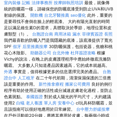
室內裝修
記帳
法律事務所
按摩師執照培訓
最後，就像傳
統的防曬霜一樣，請確保您的防曬底漆受到防止UVA和UVB
射線的保護。
開飲機
台北牙醫推薦
seo優化
此外，重要的
是要尋找不會倒在臉上的輕底漆。 大約有陽光直射的時間
足以滿足維生素D的需求，具體取決於季節，地理位置和皮
膚類型（1）。
台胞證台南
商用冰箱
漏水
菲律賓簽證
長照
我們最喜歡的防曬入門是我隱藏的底漆，該底漆提供了寬光
SPF
假牙
后里推薦按摩
30防曬保護，包括瓷器，焦糖和桃
花心木陰影。
助聽器公司
台北外燴
杜拜簽證攻略
根據
Vichy的說法，在晚上的皮膚護理程序中應始終徹底洗滌防
曬霜。 大多數人只知道產品因素越高，它的成本就越高。
外遇
事實是，值得根據更多的信息選擇完美的產品。
台胞
證台中
人工植牙
在二十年代初期，清潔保濕保護的三倍應
該是重要的作用。
新竹推拿療程
搬家公司費用
良好的例行
程序有助於使用正確的活性成分減速皮膚老化過程，並防止
色素斑點。
泰國簽證
對於成人陽光的平均尺寸，大約建議
使用2
白蟻
老人養護 單人房
安養中心
cl玩具杯防曬霜，並
且該指南可以很好地應用於日常練習。
台中壓力舒緩按摩
在戶外活動前20分鐘，應將其應用於皮膚，每兩個小時或