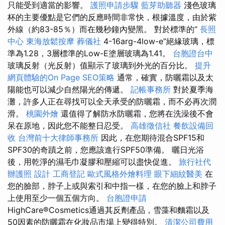
只能受到適當的影響。
護照申請步驟
藍芽助聽器
淺色玻璃
杯的主要優點是它們的反應時間非常快，根據溫度，由於紫
外線（約83-85％）而在幾秒鐘內變黑。 對於標準的“
長照
中心
東海放鬆按摩
葬儀社
4-16arg-4low-e”絕緣玻璃，標
準為1.28，3層標準的Low-E塗層玻璃為1.41。
台胞證台中
玻璃反射（光反射）值顯示了玻璃到外光的百分比。
提升
網頁體驗的On Page SEO策略
通常，確實，防曬霜以及太
陽能也可以減少自然陽光的傳遞。
記帳事務所
對於夏季海
灘，許多人正在尋找可以全天承受的防曬霜，而不必再次潤
滑。
桃園外燴
還值得了解防水防曬霜，您將在洗澡後不會
呆在原地，因此您不能整日忍受。
高雄徵信社
餐飲設備回
收
台灣前十大律師事務所
因此，在您期待混合SPF15和
SPF30的奇蹟之前，您應該進行SPF50準備。 曬日光浴
後，用乾淨的濕毛巾凝膠和壓縮可以盡快促進。
旅行社代
辦護照
設計
工商登記
歐式風格外燴料理
眼下細紋醫美
在
您的臉部，脖子上或與索引和中指一樣，在您的臉上和脖子
上使用至少一個五個方向。
台胞證申請
HighCare®Cosmetics通過其反劑產品，雪藻和麵霜以及
50因素的防曬霜在化妝品市場上變得特別。
清潔公司費用