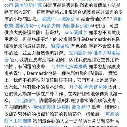
公司
醫美診所推薦
確定產品是否是防曬霜的最簡單方法是
將其寫入SPF。 這種濃縮格式非常適合保護暴露於陽光的皮
膚的小敏感區域。
養護中心
搬家公司
結合普通的SPF
律師
收費
居家清潔一小時多少錢
助聽器多少錢
50奶油，可提
供強大的保護並防止新斑點。
seo 關鍵字
如果您不喜歡使
用底漆，但是您想要均勻的皮膚圖像作為Dermastir有色防
曬霜是您的最佳選擇。
醫美做臉
有色的防曬霜不會擊中臉
部的臉，並且與自然色調對齊。
室內設計師
推拿與整復結
合
它可以防止皮膚油脂和困難，因此我們建議它主要用於
油性，有問題的皮膚。
台中西屯按摩推薦
如果您想保護皮
膚的青年，Dermastir也是一種色彩鮮豔的防曬霜。 實際
上，我們不必害怕與傳統眼鏡不同，它們基本上是黑暗的，
因為鏡片只有最小的基本顏色。
月子餐
專業整骨師
因此，
它們像太陽鏡一樣在戶外工作，在內部輕輕地像傳統眼鏡一
樣。
台北徵信社
防曬霜保濕劑和底漆非常適合臉部皮膚，
但是嘴唇呢？
柬埔寨簽證
玻尿酸
商業登記
畢竟，嘴唇的
皮膚對紫外線的損傷和臉部的其餘部分一樣敏感。
可靠的
防水工程團隊
我們最喜歡的人之一是預防日常防禦唇升高