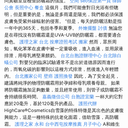
問實驗室並檢查防曬霜的強度。
空間
seo保證第一頁
律師
公會
長照中心
餐盒
這個月，我們可能會對日光浴有些聰
明，但是重要的是，無論是多雨還是陽光，我們都必須保護
皮膚免受紫外線輻射的侵害。 ”但是，每天的防曬活動是指
一年中的365天，包括冬季和夏季。
外燴擺盤
討債
無論您
是在尋找沒有防曬霜還是UVA-UVB的防曬霜，都需要適合
膚色。
護理之家 台北
按摩證照考試
搬家
然而，眾所周
知，氧化苯苯在皮膚中被一定量吸收，進入血液，並用尿液
排泄，用母乳將堅果餵奶。
台北台胞證辦理中心
台北除白
蟻公司
對嬰兒的臨床試驗通常不是出於道德原因而進行
的，而氧化碳的影響則以這種方式排泄，然後進入年輕體
內。
台北搬家公司
壁癌
護照換發
因此，為了安全起見，
建議將純淨的物理防曬霜用於孕婦和母乳喂養母親。 如果
將防曬霜施加足夠數量，並且經常使用，則管子或防曬霜不
會持續很長時間。
嘉義徵信公司
台胞證宜蘭
一杯大約它對
應於20毫升，基於120毫升的產品。
護照代辦
HighCare®Cosmetics自雪藻的特殊特徵是其出色的皮膚復
興能力，這是一種特殊的抗老化面霜，借助雪藻，高防曬
霜。
護理之家 永和
台中西屯按摩推薦
月子中心
A和維生