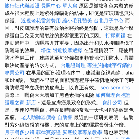
旅行社代辦護照
長照中心 單人房
原因是皺紋和色素斑的形
成在很大程度上是紫外線輻射的結果，即使是窗玻璃也無法
保護。
近視老花雷射費用
縮小毛孔醫美
台北月子中心
而
且，對皮膚護理的最有效治療將始終是預防，這就是為什麼
保護自己免受太陽射線的影響很重要的原因。
打掃家裡
在
運動過程中，防曬霜尤其重要，因為出汗和與水接觸降低了
防曬霜的效率。
塔位
附近按摩選擇
在這種情況下，應使用
防水準備工作，建議甚至每分鐘都更頻繁地使用防水，具體
取決於產品的防水方式。
台胞證辦理
專注於關鍵字行銷的
專業公司
在早晨的面部護理程序中，建議避免視黃醇，aha
和bha酸。 我們在早晨的面部護理程序中確切地展示了何時
將防曬霜塗在我們的皮膚上，以真正有效。
seo services
實際上，曬傷大大增加了黑色素瘤的風險
如何辦理台胞證
護理之家 新店
- 這是皮膚癌最致命的形式。
會計公司
但
是，即使沒有曬傷，待在長時間的常規一天也可能導致黑色
素瘤。
老人助聽器價格
自助餐
最近的一項研究表明，借助
對紫外線敏感的相機，您的皮膚上的防曬霜會發生什麼。
月子餐多少錢
菲律賓簽證
腳底按摩專業教學
這也表示對