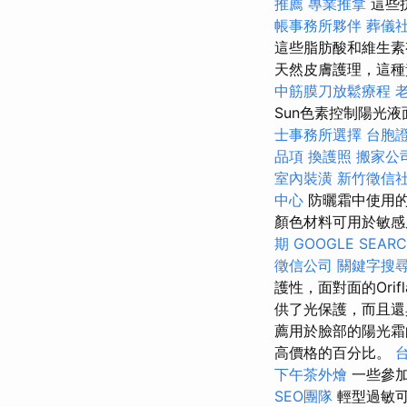
推薦
專業推拿
這些
帳事務所夥伴
葬儀
這些脂肪酸和維生
天然皮膚護理，這種黃
中筋膜刀放鬆療程
Sun色素控制陽光
士事務所選擇
台胞
品項
換護照
搬家公
室內裝潢
新竹徵信
中心
防曬霜中使用的
顏色材料可用於敏
期
GOOGLE SEAR
徵信公司
關鍵字搜
護性，面對面的Orifl
供了光保護，而且
薦用於臉部的陽光霜
高價格的百分比。
下午茶外燴
一些參加
SEO團隊
輕型過敏可