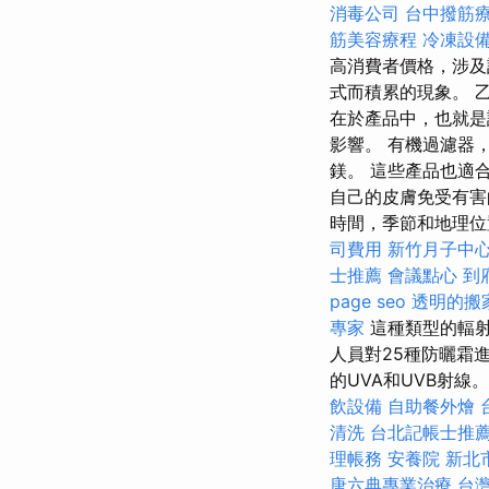
消毒公司
台中撥筋
筋美容療程
冷凍設
高消費者價格，涉及
式而積累的現象。 
在於產品中，也就是
影響。 有機過濾器
鎂。 這些產品也適
自己的皮膚免受有害
時間，季節和地理位
司費用
新竹月子中
士推薦
會議點心
到
page seo
透明的搬
專家
這種類型的輻
人員對25種防曬霜
的UVA和UVB射線。
飲設備
自助餐外燴
清洗
台北記帳士推
理帳務
安養院 新北
唐六典專業治療
台