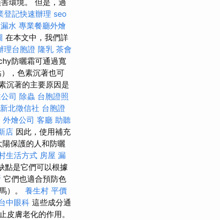
害環境。 但是，過
業登記快速辦理
seo
 漏水
專業餐廳外燴
圖
在本文中，我們詳
辦理台胞證
隆乳
茶會
ichy防曬霜可通過寬
點），色素沉著也可
素沉著的主要原因是
業公司
除蟲
台胞證照
新北徵信社
台胞證
療
外燴公司
客廳
助聽
新店
因此，使用補充
太陽保護的人和防曬
村生活方式
房屋 漏
缺點是它們可以根據
所
它們也適合預防色
斯馬）。
養生村
平價
台中眼科
這些成分通
止皮膚老化的作用。