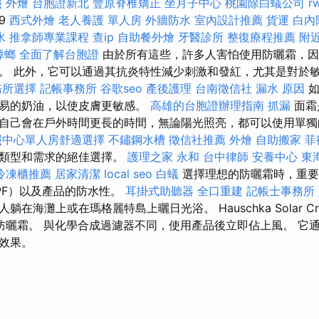
照
外燴
台胞證新北
豐原脊椎矯正
坐月子中心
桃園除白蟻公司
r
9
西式外燴
老人養護 單人房
外牆防水
室內設計推薦
貨運
白內
水
推拿師專業課程
查ip
自助餐外燴
牙醫診所
整復療程推薦
附
蟑螂
全面了解台胞證
由於所有這些，許多人害怕使用防曬霜，因
。 此外，它可以通過其抗炎特性減少刺激和發紅，尤其是對於
務所選擇
記帳事務所
谷歌seo
產後護理
台南徵信社
漏水 原因
如
容易的奶油，以使皮膚更敏感。
高雄的台胞證辦理指南
抓漏
面霜
自己會在戶外時間更長的時間，無論陽光照亮，都可以使用單
照中心單人房舒適選擇
不鏽鋼水槽
徵信社推薦
外燴
自助搬家
菲
膚類型和需求的絕佳選擇。
護理之家 永和
台中律師
安養中心
東
冷凍櫃推薦
居家清潔
local seo
白蟻
選擇理想的防曬霜時，重要
PF）以及產品的防水性。
耳掛式助聽器
全口重建
記帳士事務所
在海灘上或在瑪格麗特島上曬日光浴。 Hauschka Solar C
防曬霜。 與化學合成過濾器不同，使用產品後立即佔上風。 它
效果。