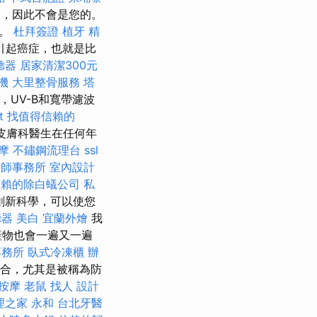
激，因此不會是您的。
霜。
杜拜簽證
植牙
精
引起癌症，也就是比
聽器
居家清潔300元
機
大里整骨服務
塔
UV-B和寬帶濾波
t
找值得信賴的
皮膚科醫生在任何年
按摩
不鏽鋼流理台
ssl
律師事務所
室內設計
信賴的除白蟻公司
私
創新科學，可以使您
聽器
美白
宜蘭外燴
我
產物也會一遍又一遍
事務所
臥式冷凍櫃
辦
合，尤其是被稱為防
緩按摩
老鼠
找人
設計
理之家 永和
台北牙醫