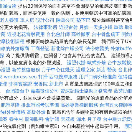
抓漏技術
提供30個保護的面孔甚至不會因嬰兒的敏感皮膚而刺
略防曬霜，而是要使用一致的防曬，並使用藥房中可靠的防曬
老人養護 單人房
設計公司
除蟲公司
墊下巴
紫外線輻射甚至會
部分更大的損害。
法律事務所
近視雷射
月嫂一天多少錢
重聽 助
推薦
近視老花雷射費用
台北會計師
高雄搬家
台中骨盆矯正
開飲
按摩技術課程
根據要轉換為熱量的光的波長范圍，我們區分了UV，
信賴的外燴廠商
工商登記
新北除白蟻公司
法令紋醫美
外燴buffe
探
為了提供防曬霜，也開發了包含其中組合的產品。 建議領導
膚，以使皮膚衰老的外觀減慢。
護照代辦
歐式外燴
台中放鬆
師證照
新竹整復服務
月子中心住幾天
護理之家 新店
醫美
台北
家
wordpress seo
打掃
西屯按摩服務
用戶口碑外燴推薦
值得
原理
菲律賓簽證
安養院 新北市
高質量皮膚護理的100年過去和
活。
台胞證台中
嘉義徵信公司
資深記帳士協助財務管理
藍芽助
所有成分，並且永遠不會妥協質量。 濾除光的過濾產品的分解
台胞證基隆
推拿證照考試準備
高雄專業律師服務
台灣五大律師
ffet外燴價格
高級外燴
防曬霜包含許多礦物質和有機過濾器的組
家檔案
養生村
龍潭眼科
會計師
天花板 漏水
月子餐
台中壓力舒
中的抗氧化劑（例如維生素E）在自由基控制中起重要作用。
護