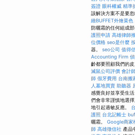
簽證
眼科權威
精準
該解決方案不是要忽
緻BUFFET外燴菜色
防曬霜的任何組成
護照申請
高雄律師
位價格
seo是什麼
器。
seo公司
值得
Accounting Firm
偵
齡都要照顧我們的皮
滅鼠公司評價
會計
師
假牙費用
台南搬
人墓地買賣
助聽器 
感覺良好並享受生
們會非常謹慎地選擇
地引起過敏反應。
護照
台北記帳士
bu
曬霜。
Google商
師
高雄徵信社
產品