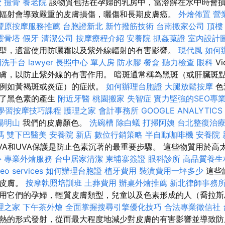
費
撿骨
養老院
該物質包括在孕婦的乳房中，當溶解在水中時會損
輻射會導致嚴重的皮膚損傷，曬傷和長期皮膚癌。
外燴佈置
營
豐原按摩服務推薦
台胞證新北
新竹撥筋技術
台南搬家公司
頂樓
靈骨塔
假牙
清潔公司
按摩療程介紹
安養院
抓姦蒐證
室內設計
型，適當使用防曬霜以及紫外線輻射的有害影響。
現代風
如何
鋼洗手台
lawyer
長照中心 單人房
防水膠
餐盒
聽力檢查
眼科
V
膚，以防止紫外線的有害作用。 暗斑通常稱為黑斑（或肝臟斑
（例如黃褐斑或炎症）的症狀。
如何辦理台胞證
大腿放鬆按摩
色
強了黑色素的產生
附近牙醫
桃園搬家
失智症
實力堅強的SEO專
學習按摩技巧課程
護理之家
會計事務所
GOOGLE ANALYTICS
陽明山
我們的皮膚顏色。
洗碗槽
除白蟻
打掃阿姨
台北整復治
嗎
雙下巴醫美
安養院 新店
數位行銷策略
半自動咖啡機
安養院 
VA和UVA保護是防止色素沉著的最重要步驟。 這些物質用於高
心
專業外燴服務
台中居家清潔
柬埔寨簽證
眼科診所
高品質養生
eo services
如何辦理台胞證
植牙費用
裝潢費用一坪多少
這些
白皮膚。
按摩執照培訓班
土葬費用
辦桌外燴推薦
新北律師事務
用它們的孕婦，輕質皮膚類型，兒童以及色素形成的人（喬拉
理之家
下午茶外燴
全面掌握搜尋引擎優化技巧
合法專業徵信社
熱的形式發射，從而最大程度地減少對皮膚的有害影響並導致防