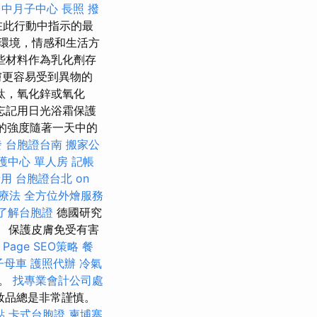
台中月子中心
長照
撥
在此行動中指示的最
於環境，情感和生活方
些材料作為乳化劑存
膚更容易受到異物的
鈦，氧化鋅或氧化
忘記用日光浴霜保護
射的強度隨著一天中的
發
台胞證台南
搬家公
護中心 單人房
記帳
費用
台胞證台北
on
療法
全方位外燴服務
了解台胞證
德國研究
。 保護皮膚免受有害
Page SEO策略
餐
子母車
護照代辦
冷氣
激。
找專業會計公司處
妝品總是非常謹慎。
點
卡式台胞證
柬埔寨