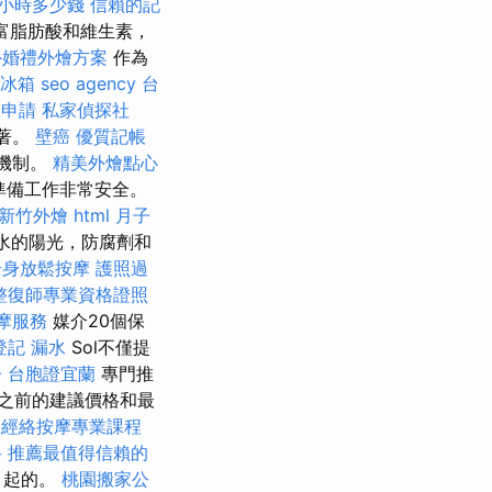
小時多少錢
信賴的記
富脂肪酸和維生素，
外婚禮外燴方案
作為
冰箱
seo agency
台
證申請
私家偵探社
沉著。
壁癌
優質記帳
復機制。
精美外燴點心
的準備工作非常安全。
新竹外燴
html
月子
香水的陽光，防腐劑和
全身放鬆按摩
護照過
整復師專業資格證照
摩服務
媒介20個保
登記
漏水
Sol不僅提
子
台胞證宜蘭
專門推
作之前的建議價格和最
經絡按摩專業課程
科
推薦最值得信賴的
引起的。
桃園搬家公