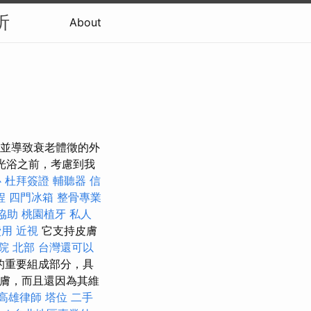
析
About
到皮膚中，並導致衰老體徵的外
光浴之前，考慮到我
心
杜拜簽證
輔聽器
信
程
四門冰箱
整骨專業
協助
桃園植牙
私人
費用
近視
它支持皮膚
院 北部
台灣還可以
的重要組成部分，具
皮膚，而且還因為其維
高雄律師
塔位
二手