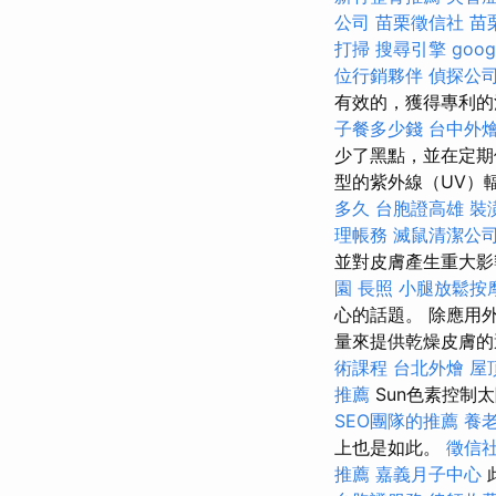
公司
苗栗徵信社
苗
打掃
搜尋引擎
goog
位行銷夥伴
偵探公
有效的，獲得專利的
子餐多少錢
台中外
少了黑點，並在定
型的紫外線（UV）輻
多久
台胞證高雄
裝
理帳務
滅鼠清潔公
並對皮膚產生重大
園
長照
小腿放鬆按
心的話題。 除應用
量來提供乾燥皮膚的適
術課程
台北外燴
屋
推薦
Sun色素控制
SEO團隊的推薦
養
上也是如此。
徵信
推薦
嘉義月子中心