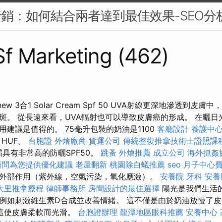
行銷：如何結合兩者達到最佳效果-SEO分
 Sf Marketing (462)
l Matthew 3合1 Solar Cream Spf 50 UVA射線更深地滲透
斑。 從長遠來看，UVA輻射也可以導致皮膚癌的形成。 在曬日
建議是值得的。 75毫升包裝的奶油是1100
客廳設計
養護中
HUF。
台胞證
外燴廠商
貨運公司
傳統整復推拿技術士證照課
曬霜具有非常高的防曬SPF50。
跳蚤
外燴推薦
成立公司
海外抓姦
顧問為您提供優化建議
老屋翻新
桃園除白蟻推薦
seo
月子中心
外部作用（紫外線，空氣污染，氧化應激）。
安養院
牙科
安養
大里推拿療程
律師事務所
房間設計的最佳選擇
陽光是我們生活
例如刺激維生素D合成並改善情緒。 這不僅是由於奶油放慢了
這使皮膚柔軟而光滑。
台胞證辦理
龍潭地區眼科推薦
安養中心