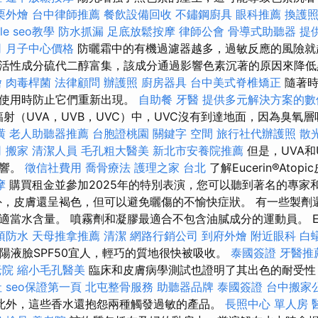
栗外燴
台中律師推薦
餐飲設備回收
不鏽鋼廚具
眼科推薦
換護
le seo教學
防水抓漏
足底放鬆按摩
律師公會
骨導式助聽器
提
司
月子中心價格
防曬霜中的有機過濾器越多，過敏反應的風險就
活性成分硫代二醇富集，該成分通過影響色素沉著的原因來降
燴
肉毒桿菌
法律顧問
辦護照
廚房器具
台中美式脊椎矯正
隨著
期使用時防止它們重新出現。
自助餐
牙醫
提供多元解決方案的數
射（UVA，UVB，UVC）中，UVC沒有到達地面，因為臭氧
潢
老人助聽器推薦
台胞證桃園
關鍵字
空間
旅行社代辦護照
散
司
搬家
清潔人員
毛孔粗大醫美
新北市安養院推薦
但是，UVA和
影響。
徵信社費用
喬骨療法
護理之家 台北
了解Eucerin®Ato
摩
購買租金並參加2025年的特別表演，您可以聽到著名的專家
外，皮膚還呈褐色，但可以避免曬傷的不愉快症狀。 有一些製劑
當水含量。 噴霧劑和凝膠最適合不包含油膩成分的運動員。 Euc
頂防水
天母推拿推薦
清潔
網路行銷公司
到府外燴
附近眼科
白
太陽液臉SPF50宜人，輕巧的質地很快被吸收。
泰國簽證
牙醫推
老院
縮小毛孔醫美
臨床和皮膚病學測試也證明了其出色的耐受性
社
seo保證第一頁
北屯整骨服務
助聽器品牌
泰國簽證
台中搬家
此外，這些香水還抱怨兩種觸發過敏的產品。
長照中心 單人房