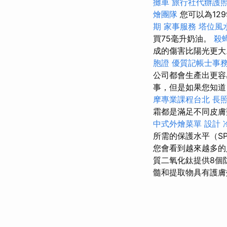
攤車
旅行社代辦護
燴團隊
您可以為129
期
家事服務
塔位風
買75毫升奶油。
殺
成的傷害比陽光更大
胞證
優質記帳士事
公司都會生產出更
事，但是如果您知道
摩專業課程台北
長
霜都是滿足不同皮
中式外燴菜單
設計
所需的保護水平（S
您會看到越來越多的人躺
質二氧化鈦提供8個
髓和提取物具有護膚