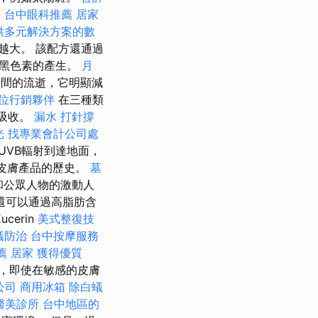
照
台中眼科推薦
居家
供多元解決方案的數
越大。 該配方還通過
低黑色素的產生。
月
時間的流逝，它明顯減
位行銷夥伴
在三種類
層吸收。
漏水 打針撐
光
找專業會計公司處
UVB輻射到達地面，
pic皮膚產品的歷史。
墓
和公眾人物的激動人
還可以通過高脂肪含
erin
美式整復技
蟻防治
台中按摩服務
薦
居家
獲得優質
，即使在敏感的皮膚
公司
商用冰箱
除白蟻
醫美診所
台中地區的