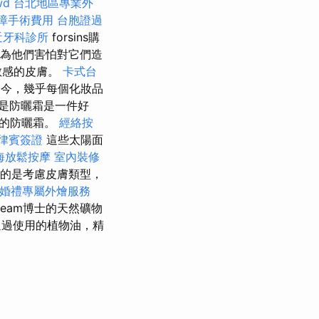
wd
台北地區專業外
障手術費用
台胞證過
近牙科診所
forsins購
為他們害怕對它們造
敏感的皮膚。
卡式台
今，幾乎每個化妝品
是防曬霜是一件好
獨的防曬霜。
經絡按
律賓簽證
這些太陽面
海放鬆按摩
室內裝修
的是考慮皮膚類型，
婚禮專屬外燴服務
ream博士的天然礦物
通過使用的植物油，精