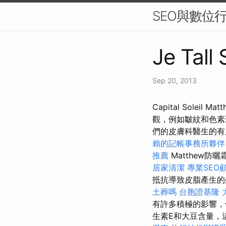
SEO與數位
Je Tall
Sep 20, 2013
Capital Solei
觀，例如皺紋和色素
們的皮膚科醫生的有用
賴的記帳事務所夥伴
推薦
Matthew防
居家清潔
專業SEO
抵抗導致皮脂產生的
土葬嗎
台胞證基隆
有許多積極的影響，
生素E和大豆含量，