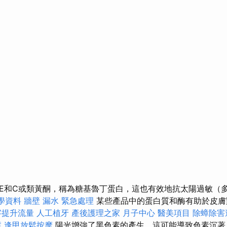
E和C或類黃酮，稱為糖基魯丁蛋白，這也有效地抗太陽過敏（
教學資料
牆壁 漏水 緊急處理
某些產品中的蛋白質和酶有助於皮膚
字提升流量
人工植牙
產後護理之家 月子中心
醫美項目
除蟑除害
症
逢甲放鬆按摩
陽光增強了黑色素的產生，這可能導致色素沉