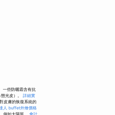
一些防曬霜含有抗
多態光皮）。
詳細實
對皮膚的恢復系統的
達人
buffet外燴價格
著，例如太陽斑。
會計