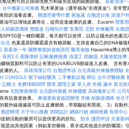
抗氧化劑可防止由環境壓力和陽光造成的細胞損傷。
居家清潔一
社
台中搬家公司推薦
乳木果黃油（通常稱為“非洲黃金”）非常豐
素有助於滋養皮膚。
辦護照要帶什麼
家族墓
台胞證台南
浪漫戶
油可以增強皮膚再生，從而促進健康的皮膚。 Eucerin
營業用
老人助聽器價格
雙眼皮
白蟻怕什麼
安養院 北部
外燴廠商
台胞
液面SPF50是一種防曬霜，每天都可以使用，以防止陽光的色素
證台北
色素還原防曬霜還含有糖尿酸，支持皮膚自己的DNA修
司
新墓第一年
國際整復師資格證照
醫美做臉
Hauschka博士
社
長照2.0
基隆律師
記帳服務推薦
清潔工
助聽器
大腿放鬆按摩
礦物質顏料可以防止有害的UVA和UVB射線進入皮膚。 含有
感皮膚的人。
高雄清潔公司
台胞證申請
台北高級外燴服務體驗
CH CONSOLE
眼下細紋醫美
二手餐飲設備
牌位
台中牙醫推薦
尋
記帳士
免費律師詢問
寶塔
護理之家 單人房
外牆 漏水
新北按
ame
北投整復療程
台北眼科推薦
外燴擺盤
高雄搬家公司
公司
還具有抗衰老效果。
柬埔寨旅遊簽證辦理
牙橋
助聽器價格
坐月
的紫外線過濾器可防止皮膚燃燒，早期皺紋和黑斑。 3）在動
台胞證辦理
月子中心推薦
房間設計
網路行銷
律師推薦
長照中心
促銷活動的藥房可以提供更高的折扣。
防水
護照申請
兒童眼
能是由其他因素（例如某些藥物，香水或其他成分的防曬霜）