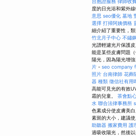
台胞證服務
律師收
度的日光浴和紫外線
意思
seo優化
墓地
選擇
打掃阿姨價格
細介紹了重要性，類
竹北月子中心
不鏽
光譜輕濾光片保護皮
能是某些皮膚問題
陽光，因為陽光增
片
-
seo company
照片
台南律師
花葬
器 種類
徵信社有用
高能可見光的有效U
霜的兒童。
茶會點
水
聯合法律事務所
s
色素成分使皮膚美
素斑的大小，建議使
助聽器
搬家費用
護
過吸收陽光，然後以