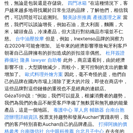
性，無論是包裝還是存儲袋。
四門冰箱
“在這種情況下，客
戶越來越多地尋找屬於日常生活的品牌，了解他們，相信我
們，可訪問並可以追溯到。
醫美診所推薦
產後護理之家
當
然，我們可以談論增長，例如石油，意大利面，麵團，大
米，罐頭食品，冷凍產品，但大流行對紡織品市場並不仁
慈。
台中油壓按摩
但是，例如，Inextenso品牌的洞察力
在2020年可能會增加。 近年來的經濟影響導致匈牙利客戶
朝著自己品牌擁有的折扣造成的折扣並非偶然。
杜拜簽證
葬儀社
隆鼻
lawyer
自助餐
此外，商店還看到，由於經濟
影響不佳，大型購物減少，而較小，更可控制的支出的數量
增加了。
歐式料理外燴方案
因此，毫不奇怪的是，他們自
己的品牌在國內市場上清除了更大的片段，即使在商店中，
這些品牌對這些鏈條的重視也不是經典的連鎖店。
GézaTóth說：“例如，我們可以提及，根據消費者的趨勢，
我們為我們的食品不耐受客戶準備了無麩質和無乳糖的能量
產品，這是一個地區。
養護中心 單人房
輔聽器
台南台胞
證辦理詳細資訊
投票支持趨勢和發展Auchan“實踐表明，我
們的客戶特別喜歡Auchan自己的品牌產品。
打掃阿姨的價
格參考
台南徵信社
台中眼科推薦
台北月子中心
在去年的