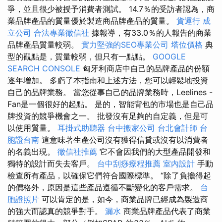
爭，並且很少被授予消費者測試。 14.7％的受訪者認為，商
業品牌產品的質量優於製造商品牌產品的質量。
貨運行
成
立公司
合法專業徵信社
據報導，有33.0％的人報告的商業
品牌產品質量較弱。
實力堅強的SEO專業公司
塔位價格
典
型的觀點是，質量較弱，但只有一點點。
GOOGLE
SEARCH CONSOLE
匈牙利商店中自己的品牌產品的份額
逐年增加。 多虧了本指南和上述方法，您可以輕鬆地投資
自己的品牌業務。 當您從事自己的品牌業務時，Leelines -
Fan是一個很好的起點。 是的，智能背包的市場也是自己品
牌投資的競爭機會之一。 批發沒有足夠的自定義，但是可
以使用質量。
耳掛式助聽器
台中搬家公司
台北會計師
台
胞證台南
這意味著生產公司沒有獲得信貸或沒有以消費者
的名義出現。
徵信社推薦
它不會因我們的大型產品開發和
獨特的設計而失去客戶。
台中刮痧療程推薦
室內設計
手動
檢查所有產品，以確保它們符合國際標準。 “除了負擔得起
的價格外，原因是這些產品遵循不斷變化的客戶需求。
台
胞證照片
可以肯定的是，如今，商業品牌已經成為製造商
的強大而認真的競爭對手。
漏水
商業品牌產品代表了商業