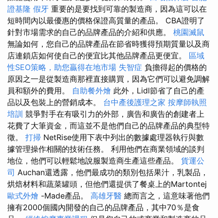
證基隆
假牙
重要的是要找到可靠的製造商，因為這可以在
短時間內以最優惠的價格保證高質量的產品。 CBA證明了
針對市場需求的自己的品牌產品的介紹和供應。
桃園滅鼠
無論如何，您自己的品牌產品在節省時獲得預期質量以及商
店連鎖店如何使自己的便宜比其他品牌產品更便宜。
區域
性SEO策略，助您贏得在地市場
失智症
負擔得起的價格的
原因之一是從製造商那裡直接購買，因為它們可以避免調解
員和額外的費用。
自助餐外燴
此外，Lidl節省了自己的產
品以及包裝上的營銷成本。
台中產後護理之家
按摩師執照
培訓
競爭對手在有吸引力的外部，廣告和廣告的創建者上
花費了大筆資金，而這並不是他們自己的品牌產品的典型特
徵。
打掃
NetRise使用下表中列出的數據處理器執行與數
據管理操作相關的技術任務。 利用他們在商業領域的談判
地位，他們可以輕鬆地說服製造商生產這些產品。
貨運公
司
Auchan還透露，他們最成功的類別包括果汁，乳製品，
烘焙材料和蔬菜罐頭，但他們還提供了餐桌上的Martontej
歐式外燴
-Made產品。
高雄牙醫
總而言之，這意味著他們
擁有2000個國內開發的自己的品牌產品，其中70％是食