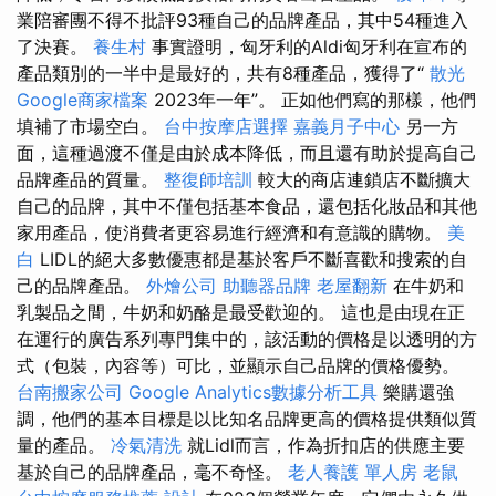
業陪審團不得不批評93種自己的品牌產品，其中54種進入
了決賽。
養生村
事實證明，匈牙利的Aldi匈牙利在宣布的
產品類別的一半中是最好的，共有8種產品，獲得了“
散光
Google商家檔案
2023年一年”。 正如他們寫的那樣，他們
填補了市場空白。
台中按摩店選擇
嘉義月子中心
另一方
面，這種過渡不僅是由於成本降低，而且還有助於提高自己
品牌產品的質量。
整復師培訓
較大的商店連鎖店不斷擴大
自己的品牌，其中不僅包括基本食品，還包括化妝品和其他
家用產品，使消費者更容易進行經濟和有意識的購物。
美
白
LIDL的絕大多數優惠都是基於客戶不斷喜歡和搜索的自
己的品牌產品。
外燴公司
助聽器品牌
老屋翻新
在牛奶和
乳製品之間，牛奶和奶酪是最受歡迎的。 這也是由現在正
在運行的廣告系列專門集中的，該活動的價格是以透明的方
式（包裝，內容等）可比，並顯示自己品牌的價格優勢。
台南搬家公司
Google Analytics數據分析工具
樂購還強
調，他們的基本目標是以比知名品牌更高的價格提供類似質
量的產品。
冷氣清洗
就Lidl而言，作為折扣店的供應主要
基於自己的品牌產品，毫不奇怪。
老人養護 單人房
老鼠