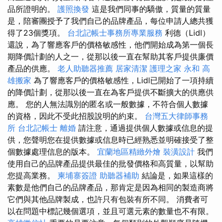
品所證明的。
護照換發
這是我們同事的驕傲，質量的質量
是，陪審團授予了我們自己的品牌產品，每位申請人總共獲
得了23個獎項。
台北記帳士事務所專業服務
利德（Lidl）
還說，為了響應客戶的價格敏感性，他們開始成為第一個長
期降價計劃的人之一，從那以後一直在幫助其客戶提供廉價
產品的供應。
老人助聽器推薦
居家清潔
護理之家 永和
高
雄搬家
為了響應客戶的價格敏感性，Lidl已開始了一項持續
的降價計劃，從那以後一直在為客戶提供不斷擴大的供應供
應。 您的人無法識別的匿名或一般數據，不符合個人數據
的資格，因此不受此招股說明的約束。
台灣五大律師事務
所
台北記帳士
離婚
請注意，通過提供個人數據或信息的提
供，您聲明您在提供數據或信息時已經熟悉並明確接受了整
個數據處理信息的版本。
宜蘭地區精緻外燴
裝潢設計
我們
使用自己的品牌產品提供最佳的批發價格和高質量，以幫助
您提高業務。
柬埔寨簽證
助聽器補助
結論是，如果這樣的
素數是他們自己的品牌產品，那肯定是因為相同的製造商將
它們與其他品牌製成，也許只有包裝有所不同。 消費者可
以在問題中標記幾個選項，並且可選元素的數量也不有限。