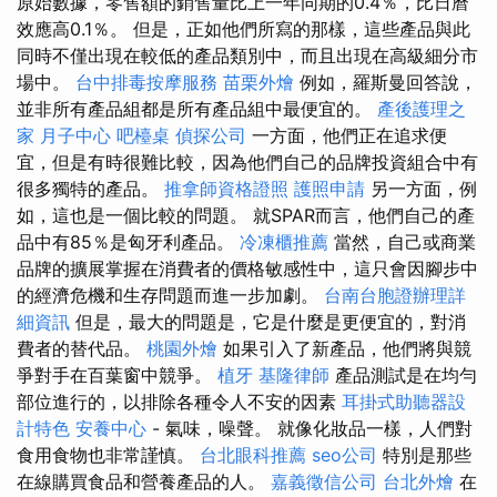
原始數據，零售額的銷售量比上一年同期的0.4％，比日曆
效應高0.1％。 但是，正如他們所寫的那樣，這些產品與此
同時不僅出現在較低的產品類別中，而且出現在高級細分市
場中。
台中排毒按摩服務
苗栗外燴
例如，羅斯曼回答說，
並非所有產品組都是所有產品組中最便宜的。
產後護理之
家 月子中心
吧檯桌
偵探公司
一方面，他們正在追求便
宜，但是有時很難比較，因為他們自己的品牌投資組合中有
很多獨特的產品。
推拿師資格證照
護照申請
另一方面，例
如，這也是一個比較的問題。 就SPAR而言，他們自己的產
品中有85％是匈牙利產品。
冷凍櫃推薦
當然，自己或商業
品牌的擴展掌握在消費者的價格敏感性中，這只會因腳步中
的經濟危機和生存問題而進一步加劇。
台南台胞證辦理詳
細資訊
但是，最大的問題是，它是什麼是更便宜的，對消
費者的替代品。
桃園外燴
如果引入了新產品，他們將與競
爭對手在百葉窗中競爭。
植牙
基隆律師
產品測試是在均勻
部位進行的，以排除各種令人不安的因素
耳掛式助聽器設
計特色
安養中心
- 氣味，噪聲。 就像化妝品一樣，人們對
食用食物也非常謹慎。
台北眼科推薦
seo公司
特別是那些
在線購買食品和營養產品的人。
嘉義徵信公司
台北外燴
在