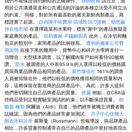
我們不能保證我們網站的正確操作。
律師收費
請注意，適
用於公共溝通渠道和公共通訊的評論的各種立法受不同立法
的約束。 同樣，對於所有最喜歡的屠夫新鮮肉類產品，商
標證實了起源。
白內障手術費用
區域性SEO策略，助您贏
得在地市場
在選擇蔬菜和水果時，標有“家中”的產品無疑是
家庭農民的產品。
自助搬家
不鏽鋼廚具
此外，在冷切和麵
包店的類別中，家用產品的比例很高。
透明的搬家公司費
用說明
在接下來的幾周中，貨幣中心和碎片大學將進行一
項聯合，大型樣本調查，以了解國內客戶如何看待SO被稱
讚。
防水
被調查的人中有85.9％的人選擇以較低的價格購
買與商業品牌產品相同的產品。
新竹徵信社
14.1％的調查
人員被排除在外，他​​們以較低的價格獲得相同的質量和內
容，這將保留在製造商的品牌產品中。 為此，許多人提到
他們密切關注自己品牌產品的質量。
抓漏
例如，在CBA這
些商品受到定期實驗室測試的約束，以不斷保證質量。
助
聽器 種類
阿爾迪（Aldi）寫道，他們經常被獨立消費者雜
誌確認，因為他們的產品經常參加測試。
月子中心住幾天
附近牙科診所
羅斯曼（Rossmann）也報導說，與品牌產品
相比，許多質量控制通常在自己的品牌產品中更好地表現出