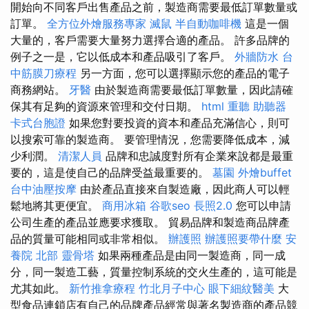
開始向不同客戶出售產品之前，製造商需要最低訂單數量或
訂單。
全方位外燴服務專家
滅鼠
半自動咖啡機
這是一個
大量的，客戶需要大量努力選擇合適的產品。 許多品牌的
例子之一是，它以低成本和產品吸引了客戶。
外牆防水
台
中筋膜刀療程
另一方面，您可以選擇顯示您的產品的電子
商務網站。
牙醫
由於製造商需要最低訂單數量，因此請確
保其有足夠的資源來管理和交付日期。
html
重聽 助聽器
卡式台胞證
如果您對要投資的資本和產品充滿信心，則可
以搜索可靠的製造商。 要管理情況，您需要降低成本，減
少利潤。
清潔人員
品牌和忠誠度對所有企業來說都是最重
要的，這是使自己的品牌受益最重要的。
墓園
外燴buffet
台中油壓按摩
由於產品直接來自製造廠，因此商人可以輕
鬆地將其更便宜。
商用冰箱
谷歌seo
長照2.0
您可以申請
公司生產的產品並應要求獲取。 貿易品牌和製造商品牌產
品的質量可能相同或非常相似。
辦護照
辦護照要帶什麼
安
養院 北部
靈骨塔
如果兩種產品是由同一製造商，同一成
分，同一製造工藝，質量控制系統的交火生產的，這可能是
尤其如此。
新竹推拿療程
竹北月子中心
眼下細紋醫美
大
型食品連鎖店有自己的品牌產品經常與著名製造商的產品競