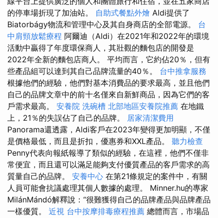
線平台上提供廣泛的個人和團體旅行和住宿，並在五家商店
的停車場折現了加油站。
自助式餐點外燴
Aldi提供了
Biatorbágy物流和管理中心及其自身商店的全部電源。
台
中肩頸放鬆療程
阿爾迪（Aldi）在2021年和2022年的環境
活動中贏得了年度環保商人，其壯觀的麵包店的開發是
2022年全新的麵包店商人。 平均而言，它約佔20％，但有
些產品組可以達到其自己品牌流量的40％。
台中推拿服務
根據他們的經驗，他們對基本消費品的要求最高，並且他們
自己的品牌文章中的前十名僅來自新鮮商品，因為它們的客
戶需求最高。
安養院
洗碗槽
北部地區安養院推薦
在地鐵
上，21％的失誤佔了自己的品牌。
居家清潔費用
Panorama還透露，Aldi客戶在2023年變得更加明顯，不僅
是價格最低，而且是折扣，優惠券和XXL產品。
聽力檢查
Penny代表向報紙報導了類似的經驗，在這裡，他們不僅非
常便宜，而且還可以滿足能夠支付優質產品的客戶需求的高
質量自己的品牌。
安養中心
在第21條規定的案件中，有關
人員可能會抗議處理其個人數據的處理。 Minner.hu的專家
MilánMándó解釋說：“很難獲得自己的品牌產品與品牌產品
一樣優質。
近視
台中按摩排毒療程推薦
總體而言，市場品