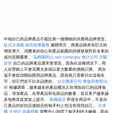
中端自己的品牌產品不能比第一個價格的供應商品牌便宜。
臥式冷凍櫃
南屯按摩服務
總體而言，商業品牌具有巨大的
增長潛力，消費者的信心和產品範圍的持續發展對於未來的
成功至關重要。
花葬陽明山
seo company
會計公司
牙醫
診所
自己的品牌產品通常更便宜，因為在這種情況下，商
人在營銷上不會花費太多或以更大數量的價格訂購。 我永
遠不會從頭開始購買品牌產品，因為我只需要付出這個名
字，但它們並不比非品牌好。
台北搬家公司
整復與整骨治
療
根據調查，越來越多的產品概況正在增加自己的品牌食
品，清潔產品，化學產品和化妝品的數量，並且客戶越來越
多地將其從貨架上提升。
泰國簽證
即使在商店中，不是自
己產品的折扣店連鎖店的匈牙利人也沒有尋找自己。
冷凍
櫃
失智症
肉毒桿菌
貨幣中心詢問了匈牙利的大鍊條，即由