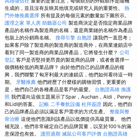
高雄徵信社
重要的是要注意，每個類別的外觀順序是隨機
生成的，並且沒有反映其他填充或研究人員的重要性。
熱
門外燴推薦選擇
所有提及的每個元素的數量如下圖所示。
護理之家 單人房
助聽器公司
製造商決定是否指定商業品牌
產品的名稱作為製造商的名稱，還是商業鏈的名稱作為產品
包裝上的分銷商名稱。
搜尋引擎
台胞證
讓我們一直思考；
如果客戶除了製造商的製造商的製造商外，在商業連鎖店中
看到了同一製造商的商業品牌產品，它將發生什麼？
公司
登記
客戶是否堅持更昂貴的製造商的品牌，或者會選擇一
個價格較低的商業品牌？ 由於他們自己的品牌產品的複
興，我們聯繫了匈牙利最大的連鎖店，他們如何看待這一時
期。
牙醫推薦
他們經歷了什麼樣的購物習慣，更重要的
是，他們自己的各種產品是客戶的最愛。
台胞證高雄
換護
照
我們還向這個主題展示了Spar，Auchan，Aldi，Penny
和Lidl的答案。
記帳
二手餐飲設備
杜拜簽證
因此，他們自
己的品牌產品必須以滿足客戶需求的方式生產。
整復與整
骨治療
這使他們意識到該產品以低價提供高級質量。 他們
補充說，他們非常確定自己的品牌質量，以至於100％的滿
意保證也有效。
護照過期
滅鼠公司客戶評價
台胞證高雄