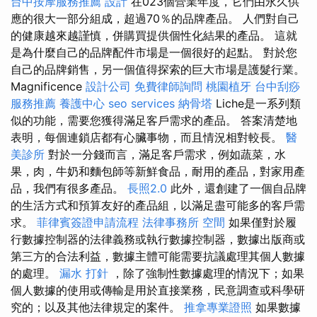
台中按摩服務推薦
設計
在023個營業年度，它們由永久供
應的很大一部分組成，超過70％的品牌產品。 人們對自己
的健康越來越謹慎，併購買提供個性化結果的產品。 這就
是為什麼自己的品牌配件市場是一個很好的起點。 對於您
自己的品牌銷售，另一個值得探索的巨大市場是護髮行業。
Magnificence
設計公司
免費律師詢問
桃園植牙
台中刮痧
服務推薦
養護中心
seo services
納骨塔
Liche是一系列類
似的功能，需要您獲得滿足客戶需求的產品。 答案清楚地
表明，每個連鎖店都有心臟事物，而且情況相對較長。
醫
美診所
對於一分錢而言，滿足客戶需求，例如蔬菜，水
果，肉，牛奶和麵包師等新鮮食品，耐用的產品，對家用產
品，我們有很多產品。
長照2.0
此外，還創建了一個自品牌
的生活方式和預算友好的產品組，以滿足盡可能多的客戶需
求。
菲律賓簽證申請流程
法律事務所
空間
如果僅對於履
行數據控制器的法律義務或執行數據控制器，數據出版商或
第三方的合法利益，數據主體可能需要抗議處理其個人數據
的處理。
漏水 打針
，除了強制性數據處理的情況下；如果
個人數據的使用或傳輸是用於直接業務，民意調查或科學研
究的；以及其他法律規定的案件。
推拿專業證照
如果數據