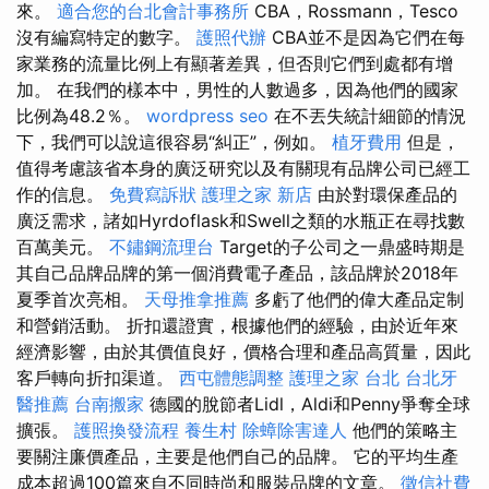
來。
適合您的台北會計事務所
CBA，Rossmann，Tesco
沒有編寫特定的數字。
護照代辦
CBA並不是因為它們在每
家業務的流量比例上有顯著差異，但否則它們到處都有增
加。 在我們的樣本中，男性的人數過多，因為他們的國家
比例為48.2％。
wordpress seo
在不丟失統計細節的情況
下，我們可以說這很容易“糾正”，例如。
植牙費用
但是，
值得考慮該省本身的廣泛研究以及有關現有品牌公司已經工
作的信息。
免費寫訴狀
護理之家 新店
由於對環保產品的
廣泛需求，諸如Hyrdoflask和Swell之類的水瓶正在尋找數
百萬美元。
不鏽鋼流理台
Target的子公司之一鼎盛時期是
其自己品牌品牌的第一個消費電子產品，該品牌於2018年
夏季首次亮相。
天母推拿推薦
多虧了他們的偉大產品定制
和營銷活動。 折扣還證實，根據他們的經驗，由於近年來
經濟影響，由於其價值良好，價格合理和產品高質量，因此
客戶轉向折扣渠道。
西屯體態調整
護理之家 台北
台北牙
醫推薦
台南搬家
德國的脫節者Lidl，Aldi和Penny爭奪全球
擴張。
護照換發流程
養生村
除蟑除害達人
他們的策略主
要關注廉價產品，主要是他們自己的品牌。 它的平均生產
成本超過100篇來自不同時尚和服裝品牌的文章。
徵信社費