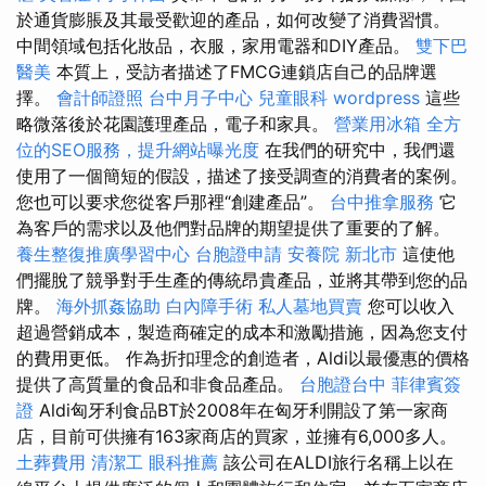
於通貨膨脹及其最受歡迎的產品，如何改變了消費習慣。
中間領域包括化妝品，衣服，家用電器和DIY產品。
雙下巴
醫美
本質上，受訪者描述了FMCG連鎖店自己的品牌選
擇。
會計師證照
台中月子中心
兒童眼科
wordpress
這些
略微落後於花園護理產品，電子和家具。
營業用冰箱
全方
位的SEO服務，提升網站曝光度
在我們的研究中，我們還
使用了一個簡短的假設，描述了接受調查的消費者的案例。
您也可以要求您從客戶那裡“創建產品”。
台中推拿服務
它
為客戶的需求以及他們對品牌的期望提供了重要的了解。
養生整復推廣學習中心
台胞證申請
安養院 新北市
這使他
們擺脫了競爭對手生產的傳統昂貴產品，並將其帶到您的品
牌。
海外抓姦協助
白內障手術
私人墓地買賣
您可以收入
超過營銷成本，製造商確定的成本和激勵措施，因為您支付
的費用更低。 作為折扣理念的創造者，Aldi以最優惠的價格
提供了高質量的食品和非食品產品。
台胞證台中
菲律賓簽
證
Aldi匈牙利食品BT於2008年在匈牙利開設了第一家商
店，目前可供擁有163家商店的買家，並擁有6,000多人。
土葬費用
清潔工
眼科推薦
該公司在ALDI旅行名稱上以在