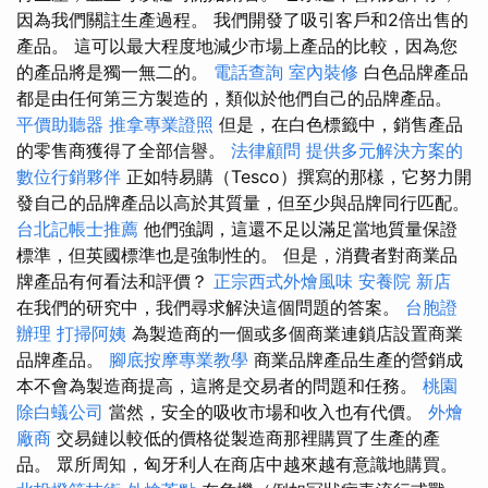
因為我們關註生產過程。 我們開發了吸引客戶和2倍出售的
產品。 這可以最大程度地減少市場上產品的比較，因為您
的產品將是獨一無二的。
電話查詢
室內裝修
白色品牌產品
都是由任何第三方製造的，類似於他們自己的品牌產品。
平價助聽器
推拿專業證照
但是，在白色標籤中，銷售產品
的零售商獲得了全部信譽。
法律顧問
提供多元解決方案的
數位行銷夥伴
正如特易購（Tesco）撰寫的那樣，它努力開
發自己的品牌產品以高於其質量，但至少與品牌同行匹配。
台北記帳士推薦
他們強調，這還不足以滿足當地質量保證
標準，但英國標準也是強制性的。 但是，消費者對商業品
牌產品有何看法和評價？
正宗西式外燴風味
安養院 新店
在我們的研究中，我們尋求解決這個問題的答案。
台胞證
辦理
打掃阿姨
為製造商的一個或多個商業連鎖店設置商業
品牌產品。
腳底按摩專業教學
商業品牌產品生產的營銷成
本不會為製造商提高，這將是交易者的問題和任務。
桃園
除白蟻公司
當然，安全的吸收市場和收入也有代價。
外燴
廠商
交易鏈以較低的價格從製造商那裡購買了生產的產
品。 眾所周知，匈牙利人在商店中越來越有意識地購買。