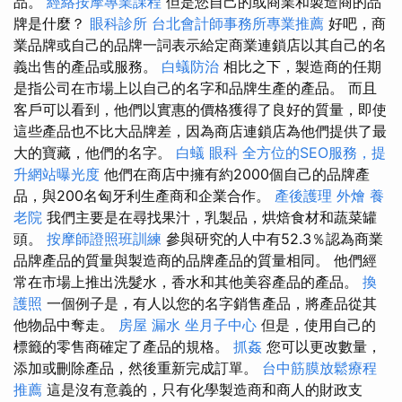
品。
經絡按摩專業課程
但是您自己的或商業和製造商的品
牌是什麼？
眼科診所
台北會計師事務所專業推薦
好吧，商
業品牌或自己的品牌一詞表示給定商業連鎖店以其自己的名
義出售的產品或服務。
白蟻防治
相比之下，製造商的任期
是指公司在市場上以自己的名字和品牌生產的產品。 而且
客戶可以看到，他們以實惠的價格獲得了良好的質量，即使
這些產品也不比大品牌差，因為商店連鎖店為他們提供了最
大的寶藏，他們的名字。
白蟻
眼科
全方位的SEO服務，提
升網站曝光度
他們在商店中擁有約2000個自己的品牌產
品，與200名匈牙利生產商和企業合作。
產後護理
外燴
養
老院
我們主要是在尋找果汁，乳製品，烘焙食材和蔬菜罐
頭。
按摩師證照班訓練
參與研究的人中有52.3％認為商業
品牌產品的質量與製造商的品牌產品的質量相同。 他們經
常在市場上推出洗髮水，香水和其他美容產品的產品。
換
護照
一個例子是，有人以您的名字銷售產品，將產品從其
他物品中奪走。
房屋 漏水
坐月子中心
但是，使用自己的
標籤的零售商確定了產品的規格。
抓姦
您可以更改數量，
添加或刪除產品，然後重新完成訂單。
台中筋膜放鬆療程
推薦
這是沒有意義的，只有化學製造商和商人的財政支