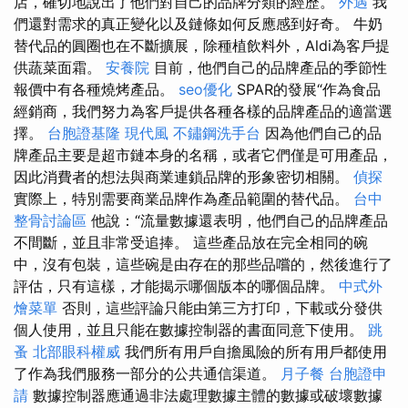
店，確切地說出了他們對自己的品牌分類的經歷。
外遇
我
們還對需求的真正變化以及鏈條如何反應感到好奇。 牛奶
替代品的圓圈也在不斷擴展，除種植飲料外，Aldi為客戶提
供蔬菜面霜。
安養院
目前，他們自己的品牌產品的季節性
報價中有各種燒烤產品。
seo優化
SPAR的發展“作為食品
經銷商，我們努力為客戶提供各種各樣的品牌產品的適當選
擇。
台胞證基隆
現代風
不鏽鋼洗手台
因為他們自己的品
牌產品主要是超市鏈本身的名稱，或者它們僅是可用產品，
因此消費者的想法與商業連鎖品牌的形象密切相關。
偵探
實際上，特別需要商業品牌作為產品範圍的替代品。
台中
整骨討論區
他說：“流量數據還表明，他們自己的品牌產品
不間斷，並且非常受追捧。 這些產品放在完全相同的碗
中，沒有包裝，這些碗是由存在的那些品嚐的，然後進行了
評估，只有這樣，才能揭示哪個版本的哪個品牌。
中式外
燴菜單
否則，這些評論只能由第三方打印，下載或分發供
個人使用，並且只能在數據控制器的書面同意下使用。
跳
蚤
北部眼科權威
我們所有用戶自擔風險的所有用戶都使用
了作為我們服務一部分的公共通信渠道。
月子餐
台胞證申
請
數據控制器應通過非法處理數據主體的數據或破壞數據