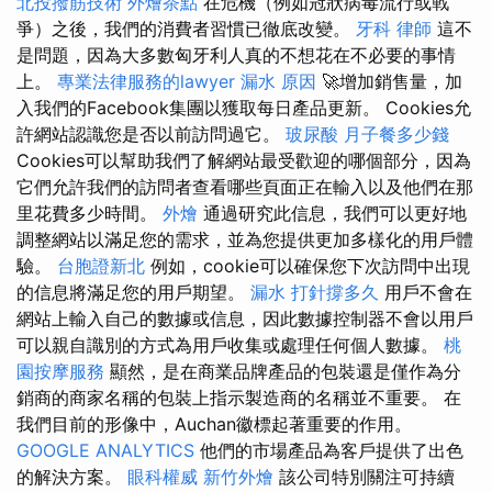
北投撥筋技術
外燴茶點
在危機（例如冠狀病毒流行或戰
爭）之後，我們的消費者習慣已徹底改變。
牙科
律師
這不
是問題，因為大多數匈牙利人真的不想花在不必要的事情
上。
專業法律服務的lawyer
漏水 原因
🚀增加銷售量，加
入我們的Facebook集團以獲取每日產品更新。 Cookies允
許網站認識您是否以前訪問過它。
玻尿酸
月子餐多少錢
Cookies可以幫助我們了解網站最受歡迎的哪個部分，因為
它們允許我們的訪問者查看哪些頁面正在輸入以及他們在那
里花費多少時間。
外燴
通過研究此信息，我們可以更好地
調整網站以滿足您的需求，並為您提供更加多樣化的用戶體
驗。
台胞證新北
例如，cookie可以確保您下次訪問中出現
的信息將滿足您的用戶期望。
漏水 打針撐多久
用戶不會在
網站上輸入自己的數據或信息，因此數據控制器不會以用戶
可以親自識別的方式為用戶收集或處理任何個人數據。
桃
園按摩服務
顯然，是在商業​​品牌產品的包裝還是僅作為分
銷商的商家名稱的包裝上指示製造商的名稱並不重要。 在
我們目前的形像中，Auchan徽標起著重要的作用。
GOOGLE ANALYTICS
他們的市場產品為客戶提供了出色
的解決方案。
眼科權威
新竹外燴
該公司特別關注可持續