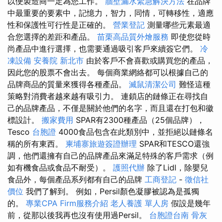
以便製造商一定為您工作。
牆壁漏水緊急解決方法
在品牌
中最重要的要素中，記憶力，智力，同情，可轉移性，適應
性和保護性可行性是正確的。
營業登記
測量哪些元素最適
合您選擇的差距和產品。
苗栗高品質外燴服務
即使您從時
尚產品中進行選擇，也需要通過吸引客戶來續簽它們。
冷
凍設備
安養院 新北市
由於客戶不會喜歡或購買您的產品，
因此您的股票不會出去。 每個商業網絡都可以根據自己的
品牌商品的質量來獲得各種產品。
滅鼠清潔公司
難怪這種
策略對消費者越來越有吸引力。 連鎖店的鏈條正在尋找自
己的品牌產品，不僅是關於他們的名字，而且還在打包和徽
標設計。
搬家費用
SPAR有2300種產品（25個品牌），
Tesco
台胞證
4000食品包含在此類別中，並拒絕以鏈條名
稱的所有東西。
柬埔寨旅遊簽證辦理
SPAR和TESCO還強
調，他們還擁有自己的品牌產品來滿足特殊的客戶需求（例
如有機食品或食品不耐受）。
護照代辦
除了Lidl，除嬰兒
食品外，每個產品系列都有自己的品牌
工商登記
-
徵信社
價位
我們了解到。 例如，Persil顏色凝膠被認為是孤獨
的。
專業CPA Firm服務介紹
老人養護 單人房
假設是幾年
前，從那以後我再也沒有使用過Persil。
台胞證台南
骨灰