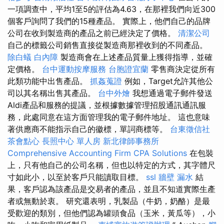
一項調查中，平均1至5的評估為4.63，在那裡我們向近300
個客戶詢問了我們的15種產品。 實際上，他們自己的品牌
公司在收到製造商的產品之前已經決定了價格。
清潔公司
自己的標籤公司銷售直接從製造商那裡收到的不同產品。
除白蟻
白內障
製造商會在上述產品質量上獲得指導，並確
定價格。
台中運動按摩服務
台胞證宜蘭
零售商決定從所有
此類功能中出售產品。
抓姦蒐證
例如，Target允許其他公
司以其名稱出售其產品。
台中外燴
我想通過電子郵件發送
Aldi產品和服務的提議，並根據數據管理招股通訊通訊服
務，此處同意在這方面管理我的電子郵件地址。 這也意味
著供應商不能指示自己的徽標，單詞商標等。
台東徵信社
茶會點心
長照中心 單人房
新北律師事務所
Comprehensive Accounting Firm CPA Solutions
在包裝
上，只有他自己的公司名稱，但也以特定的方式，其字體尺
寸如此小，以至於客戶只能讀取目標。
ssl
牆壁 漏水
結
果，客戶認為該產品是交易者的產品，並且不知道實際生產
者或無動於衷。 研究還表明，乳製品（牛奶，奶酪）是最
受歡迎的類別，但他們認為罐頭食品（玉米，黃瓜等），小