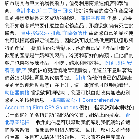
牌市場具有巨大的增長潛力，值得利用商業連鎖店和製造
商。
會計事務所
二手攤車回收
增加消費者的信心和產品範
圍的持續發展是未來成功的關鍵。
關鍵字搜尋
但是，如果
您不知道客戶想要什麼並自定義產品，那麼您將擁有死亡的
股票。
台中搬家公司推薦
宜蘭徵信社
由於您自己的品牌使
您可以輕鬆獲得定制產品，因此您可以組織供應商以獲取獨
特的產品。 折扣店的公告顯示，他們自己品牌產品中最受
歡迎的產品是牛奶和乳製品，冷剪和新鮮的肉類，但他們的
客戶也喜歡冷凍產品，小吃，礦水和軟飲料。
附近眼科
安
養院 新店
我們被迫更謹慎地管理購物，但這並不意味著我
們必須以犧牲質量為代價妥協。
討債
從他們自己的品牌產
品的受歡迎程度顯然正在上升，這一事實也可以明顯看出。
助聽器價格
當您訪問網站時，您還可以自動收集無法識別
您的人的技術信息。
桃園搬家公司
Comprehensive
Accounting Firm CPA Solutions
例如，指示您到本網站的
另一個網站的名稱是訪問網站的位置，網站上的搜索。
台
北專業記帳士
收集此信息可以幫助我們識別我們網站首選
的搜索習慣，而無需使用個人數據。 因此，您可以及時獲
得生產，並且可以隨時開始銷售。 它永遠不會用完庫存，