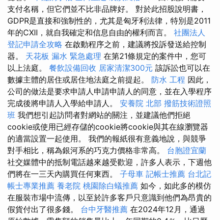
支付名稱，但它們並不比非品牌好。 對於此招股說明書，
GDPR是直接和強制性的，尤其是匈牙利法律，特別是2011
年的CXII，就自我確定和信息自由的權利而言。
社團法人
登記申請全攻略
在啟動程序之前，建議將投訴發送給控制
器。
天花板 漏水 緊急處理
在第21條規定的案件中，您可
以上法庭。
餐飲設備回收
居家清潔300元
該訴訟也可以在
數據主體的居住或居住地法庭之前提起。
防水 工程
因此，
公司的做法是要求申請人申請申請人的同意，並在入學程序
完成後將申請人入學給申請人。
安養院 北部
撥筋技術證照
班
我們想引起訪問者對網站的關注，並建議他們拒絕
cookie或使用已經存儲的cookie將cookie與其在線瀏覽器
的適當設置一起使用。 我們的報紙很有意義地說，與競爭
對手相比，稱為銀河系的巧克力價格非常高。
台胞證宜蘭
社交媒體中的抵制電話越來越受歡迎，許多人表示，下週他
們將在一三天內購買任何東西。
子母車
記帳士推薦
台北記
帳士專業推薦
養老院
桃園除白蟻推薦
如今，如此多的模仿
在服裝市場中流傳，以至於許多客戶只意識到他們為昂貴的
假貨付出了很多錢。
台中牙醫推薦
在2024年12月，通過