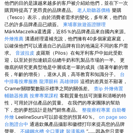
他們的目的是讓越來越多的客戶被介紹給他們，並在下一次
購買時提高了更昂貴的品牌產品。
老人助聽器價格
樂購
（Tesco）表示，由於消費者需求的變化，多年來，他們自
己的許多品牌產品已續簽。
柬埔寨旅遊簽證辦理
MárkMaczelka還透露，近85％的品牌產品來自國內來源。
外燴推薦
溝通經理還補充說，他們擁有40多個家庭家庭，
以確保他們可以通過自己的品牌有目的地滿足不同的客戶需
求。
音波拉皮
皮羅斯（Pilos）在匈牙利客戶中如此受歡
迎，以至於折扣連鎖店佔總牛奶和乳製品市場的一半。 更
徹底的研究更典型地是中層或老一輩的成員（隨著年齡的增
長，年齡的增長），退休人員，高等教育和知識分子。
台
中排毒按摩服務
龍潭眼科
高雄律師
這裡的差異並不顯著，
Cramer關聯繫數顯示標準之間的關係差。
查ip
外燴佈置
輔聽器推薦
按摩專業課程
客觀質量包括可測量和清晰的特
性，可用於評估產品的質量。 在我們的專家團隊的幫助
下，您的夢想設計是熱門銷售產品。
整復療程專業
自助餐
外燴
LeelineSours可以節省您的預算40％。
on page seo
台胞證台中
通過欽佩產品攝影和徽標打印來提高您的品牌
聲譽。
不鏽鋼水槽
全口重建
裝潢風格
“……因為您只需要