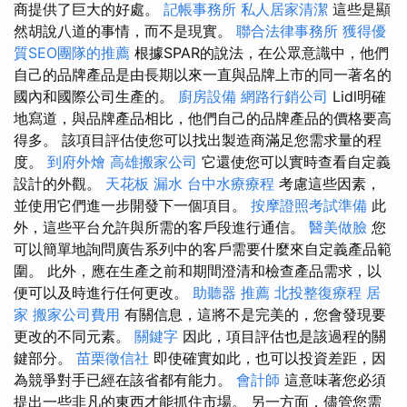
商提供了巨大的好處。
記帳事務所
私人居家清潔
這些是顯
然胡說八道的事情，而不是現實。
聯合法律事務所
獲得優
質SEO團隊的推薦
根據SPAR的說法，在公眾意識中，他們
自己的品牌產品是由長期以來一直與品牌上市的同一著名的
國內和國際公司生產的。
廚房設備
網路行銷公司
Lidl明確
地寫道，與品牌產品相比，他們自己的品牌產品的價格要高
得多。 該項目評估使您可以找出製造商滿足您需求量的程
度。
到府外燴
高雄搬家公司
它還使您可以實時查看自定義
設計的外觀。
天花板 漏水
台中水療療程
考慮這些因素，
並使用它們進一步開發下一個項目。
按摩證照考試準備
此
外，這些平台允許與所需的客戶段進行通信。
醫美做臉
您
可以簡單地詢問廣告系列中的客戶需要什麼來自定義產品範
圍。 此外，應在生產之前和期間澄清和檢查產品需求，以
便可以及時進行任何更改。
助聽器 推薦
北投整復療程
居
家
搬家公司費用
有關信息，這將不是完美的，您會發現要
更改的不同元素。
關鍵字
因此，項目評估也是該過程的關
鍵部分。
苗栗徵信社
即使確實如此，也可以投資差距，因
為競爭對手已經在該省都有能力。
會計師
這意味著您必須
提出一些非凡的東西才能抓住市場。 另一方面，儘管您需