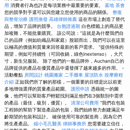
用
消費者行為也許是每項業務中最重要的要素。
墓地
茶會
您的競爭對手還可以與您建立您使用的商品的關係。
整復
與整骨治療
護照換發
高雄律師推薦
這在市場上創造了替代
品，增加了品牌的競爭。
台胞證過期
白色標籤上的商品更
加複雜，不能批量購買。 該公司說：“這就是為什麼我們自
己的品牌（例如紡織品和家庭）脫穎而出，我們可以在這里
以極高的價值和質量來回答最新的客戶需求。 ”提供特殊的
期望，例如可持續性（可回收鍋，綠色Inextenso），大尺
寸，新生兒服裝。 除了他們的一般品牌外，Auchan自己的
品牌提供的產品在優質產品中還發揮了越來越多的作用。 -
活動餐點
房間設計
桃園搬家
二手攤車
屋頂防水
按摩療程
介紹
正如我們所了解的那樣，一個重要的目標是比以前更
多地增強選擇的質量產品範圍。
護照申請
憑藉統一的圖
像，他們可以幫助客戶輕鬆找到滿足他們在3個類別中需求
的產品（最佳，級別，優質）。
清潔公司費用
“我們在包裝
工程師的幫助下製造產品的包裝，我們始終努力創建滿足年
齡期望的包裝和設計。 確保使用可靠的製造商，因為它們
將生產產品。
縮小毛孔醫美
律師事務所
您需要建立信任，