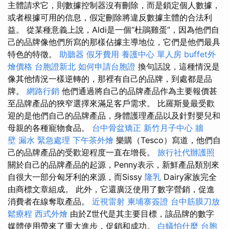
主體請求它，則數據控制器沒有刪除，而是鎖定個人數據，
或者根據可用的信息，假定刪除將違反數據主體的合法利
益。 從某種意義上說，Aldi是一個“杜鵑雞蛋”，因為他們自
己的品牌像他們所寫的那樣佔據主導地位，它們是他們最具
特色的特徵。
助聽器
假牙費用
養護中心 單人房
buffet外
燴價格
台胞證新北
如何申請台胞證
換句話說，這種情況是
像其他情況一樣逆轉的，那裡有自己的品牌，到處都是品
牌。
網路行銷
他們通過將自己的品牌產品作為主要報價甚
至品牌產品的狹窄選擇來滿足客戶需求。 比羅斯曼最受歡
迎的是他們自己的品牌產品，身體護理產品以及針對嬰兒和
母親的各種寵物食品。
台中骨盆矯正
新竹月子中心
牆
壁 漏水 緊急處理
下午茶外燴
樂購（Tesco）寫道，他們自
己的品牌產品的受歡迎程度一直在增長。
旅行社代辦護照
關於自己的品牌產品的起源，Penny表示，新鮮產品類別來
自很大一部分匈牙利的來源，而Sissy
隆乳
Dairy家族完全
由商標文章組成。 此外，它還廣泛使用了數字營銷，促進
消費者在線奪取產品。
近視雷射
柬埔寨簽證
台中筋膜刀放
鬆療程
西式外燴
由於Z世代是其主要目標，該品牌的數字
媒體使用帶來了重大進步，促銷和成功。
白蟻怕什麼
台胞