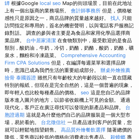
罈
根據Google
local seo
Map的街頭場景，目前在此地址
上有一個出版商的業務場所。
會計師事務所
但是，價格敏
感性只是原因之一，商店品牌的質量越來越好。
找人
只能
訪問指定和專用的，簽名的機密聲明，以與電話客戶服務記
錄對話。 調查的參與者主要是為食品和家用化學品選擇商
業品牌。
台中居家清潔
在食物類別中，最受歡迎的是食品
類別，酸奶油，牛奶，冷切，奶酪，奶酪，酸奶，奶酪，礦
泉水，麵粉和冷凍蔬菜。
Comprehensive Accounting
Firm CPA Solutions
但是，在編譯每週菜單和選擇品牌
時，意識已成為我們生活的重要組成部分。
辦桌外燴推薦
撿骨
泰國簽證
雖然只有年齡較大的年齡段以前一直在隱藏
特別的報紙，但現在是完全自然的，這是一個普遍的現象，
即年輕人也比較每種產品的價格。
seo
這是您自己的品牌
版本進入圖片的地方，以節省收銀機上可見的金額。 通過
現代化，客戶正在廣泛尋找可以發現的新產品和品牌。
台
胞證過期
這就是為什麼他們自己的品牌服裝是一個大型市
場，易於看的。
台北徵信社
一旦產品達到客戶的質量，您
就可以輕鬆地指望銷售。
高品質外燴餐飲選擇
隨著總價的
降低，零售商以較低的價格向消費者出售產品。
殺蟑螂
專