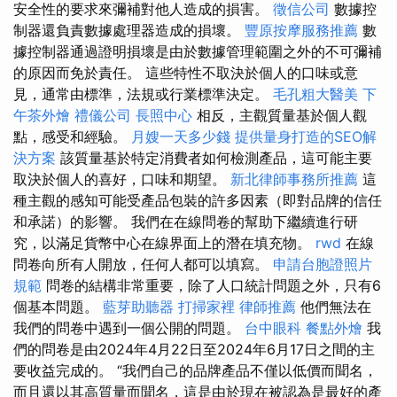
安全性的要求來彌補對他人造成的損害。
徵信公司
數據控
制器還負責數據處理器造成的損壞。
豐原按摩服務推薦
數
據控制器通過證明損壞是由於數據管理範圍之外的不可彌補
的原因而免於責任。 這些特性不取決於個人的口味或意
見，通常由標準，法規或行業標準決定。
毛孔粗大醫美
下
午茶外燴
禮儀公司
長照中心
相反，主觀質量基於個人觀
點，感受和經驗。
月嫂一天多少錢
提供量身打造的SEO解
決方案
該質量基於特定消費者如何檢測產品，這可能主要
取決於個人的喜好，口味和期望。
新北律師事務所推薦
這
種主觀的感知可能受產品包裝的許多因素（即對品牌的信任
和承諾）的影響。 我們在在線問卷的幫助下繼續進行研
究，以滿足貨幣中心在線界面上的潛在填充物。
rwd
在線
問卷向所有人開放，任何人都可以填寫。
申請台胞證照片
規範
問卷的結構非常重要，除了人口統計問題之外，只有6
個基本問題。
藍芽助聽器
打掃家裡
律師推薦
他們無法在
我們的問卷中遇到一個公開的問題。
台中眼科
餐點外燴
我
們的問卷是由2024年4月22日至2024年6月17日之間的主
要收益完成的。 “我們自己的品牌產品不僅以低價而聞名，
而且還以其高質量而聞名，這是由於現在被認為是最好的產