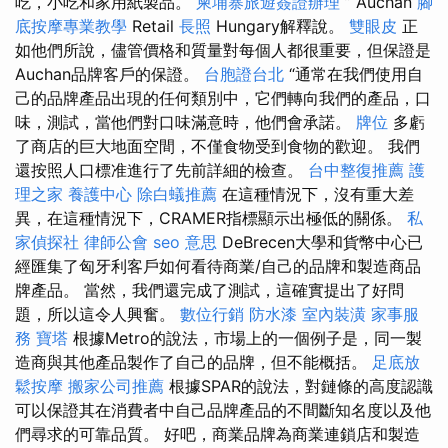
吃，小吃和家用紙製品。
柬埔寨旅遊簽證辦理
” Auchan
腳
底按摩專業教學
Retail
長照
Hungary解釋說。
雙眼皮
正
如他們所說，儘管價格和質量對每個人都很重要，但保證是
Auchan品牌客戶的保證。
台胞證台北
“通常在我們使用自
己的品牌產品出現的任何類別中，它們轉向我們的產品，口
味，測試，當他們對口味滿意時，他們會承諾。
牌位
多虧
了商店的巨大地面空間，不僅食物受到食物的歡迎。 我們
還按照人口標准進行了先前詳細的檢查。
台中整復推薦
護
理之家
養護中心
除白蟻推薦
在這種情況下，沒有重大差
異，在這種情況下，CRAMER指標顯示出極低的關係。
私
家偵探社
律師公會
seo 意思
DeBrecen大學和貨幣中心已
經匯集了匈牙利客戶如何看待商業/自己的品牌和製造商品
牌產品。 當然，我們還完成了測試，這確實提出了好問
題，所以這令人興奮。
數位行銷
防水漆
室內裝潢
家事服
務
寶塔
根據Metro的說法，市場上的一個例子是，同一製
造商與其他產品製作了自己的品牌，但不能概括。
足底放
鬆按摩
搬家公司推薦
根據SPAR的說法，對鏈條的高度認識
可以保證其在消費者中自己品牌產品的不間斷知名度以及他
們尋求的可靠品質。 好吧，商業品牌為商業連鎖店和製造