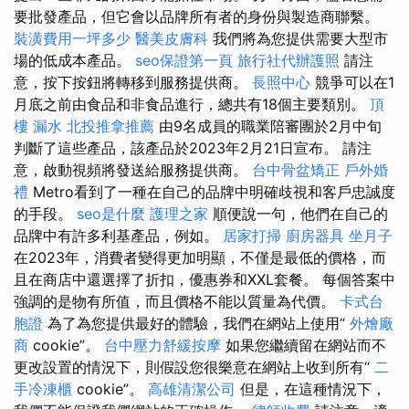
要批發產品，但它會以品牌所有者的身份與製造商聯繫。
裝潢費用一坪多少
醫美皮膚科
我們將為您提供需要大型市
場的低成本產品。
seo保證第一頁
旅行社代辦護照
請注
意，按下按鈕將轉移到服務提供商。
長照中心
競爭可以在1
月底之前由食品和非食品進行，總共有18個主要類別。
頂
樓 漏水
北投推拿推薦
由9名成員的職業陪審團於2月中旬
判斷了這些產品，該產品於2023年2月21日宣布。 請注
意，啟動視頻將發送給服務提供商。
台中骨盆矯正
戶外婚
禮
Metro看到了一種在自己的品牌中明確歧視和客戶忠誠度
的手段。
seo是什麼
護理之家
順便說一句，他們在自己的
品牌中有許多利基產品，例如。
居家打掃
廚房器具
坐月子
在2023年，消費者變得更加明顯，不僅是最低的價格，而
且在商店中還選擇了折扣，優惠券和XXL套餐。 每個答案中
強調的是物有所值，而且價格不能以質量為代價。
卡式台
胞證
為了為您提供最好的體驗，我們在網站上使用“
外燴廠
商
cookie”。
台中壓力舒緩按摩
如果您繼續留在網站而不
更改設置的情況下，則假設您很樂意在網站上收到所有“
二
手冷凍櫃
cookie”。
高雄清潔公司
但是，在這種情況下，