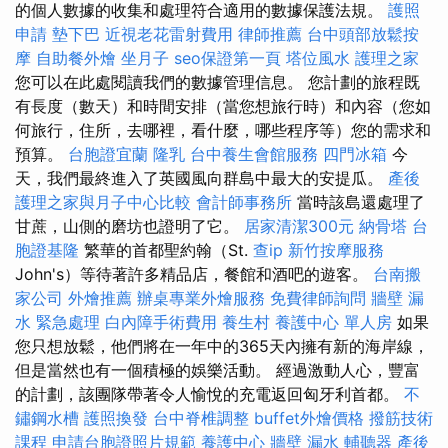
的個人數據的收集和處理符合適用的數據保護法規。
護照
申請
墊下巴
近視老花雷射費用
律師推薦
台中頭部放鬆按
摩
自助餐外燴
坐月子
seo保證第一頁
塔位風水
護理之家
您可以在此處閱讀我們的數據管理信息。 您計劃的旅程既
有長度（數天）和時間安排（當您想旅行時）和內容（您如
何旅行，住所，去哪裡，看什麼，哪些程序等）您的需求和
預算。
台胞證宜蘭
隆乳
台中養生會館服務
四門冰箱
今
天，我們最終進入了英國風向群島中最大的安提瓜。
產後
護理之家與月子中心比較
會計師事務所
當時該島還處理了
甘蔗，山側的磨坊也證明了它。
居家清潔300元
納骨塔
台
胞證基隆
繁華的首都聖約翰（St.
查ip
新竹按摩服務
John's）等待著許多精品店，餐館和酒吧的遊客。
台南搬
家公司
外燴推薦
辦桌專業外燴服務
免費律師詢問
牆壁 漏
水 緊急處理
白內障手術費用
養生村
養護中心 單人房
如果
您只想放鬆，他們將在一年中的365天內擁有新的海岸線，
但是當然也有一個積極的娛樂活動。 經過激動人心，豐富
的計劃，該團隊帶著令人愉悅的充電返回匈牙利首都。
不
鏽鋼水槽
護照換發
台中脊椎調整
buffet外燴價格
撥筋技術
課程
申請台胞證照片規範
養護中心
牆壁 漏水
輔聽器
產後