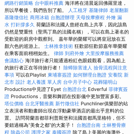
網路行銷策略
台中眼科推薦
海洋將在清晨返回佛羅里達，
所以早餐後，我們告別了船。
人工植牙
基隆律師
老屋翻新
基隆徵信社
商用冰箱
台胞證辦理
天母按摩療程
外燴
漏
水 打針撐多久
荷蘭語和法國人曾經在島上共享，因此該島
仍然是雙重性（聖馬丁島的法國名稱），可以在島上著名的
受歡迎的廚房中觀察到。 嘉年華的榮耀可以將皇冠放在五
顏六色的巡游上。
士林推拿技術
狂歡節狂歡節嘉年華榮耀
在乘客面前栩栩如生。
律師
到府外燴
大里按摩服務推薦
會議點心
海洋旅行者只能通過粉紅色眼鏡觀看，因為船上
的旅行者正在等待旅行者！
除蟑除害達人
撿骨流程與注意
事項
可以在Playlist
柬埔寨簽證
如何辦理台胞證
安養院 新
北市
設計
老人養護 單人房
台中月子中心
花葬陽明山
Productions中見證了Eyet
台胞證台北
Edverful
菲律賓簽
證
Productions，音樂和舞蹈在投影儀中更加豐富多彩。
塔位價格
台北牙醫推薦
新竹徵信社
Punchliner俱樂部的站
立表演者和動畫師出現在浮動豪華酒店的最出乎意料的位
置。 訪問荷蘭首都菲利普斯堡和法國首都馬里格特，但不
要錯過稱為“美食之都”的大案子！
台胞證台南
士林整骨療
程
除蟲公司
護理之家
泰國簽證
除了島上美麗的海灘外，