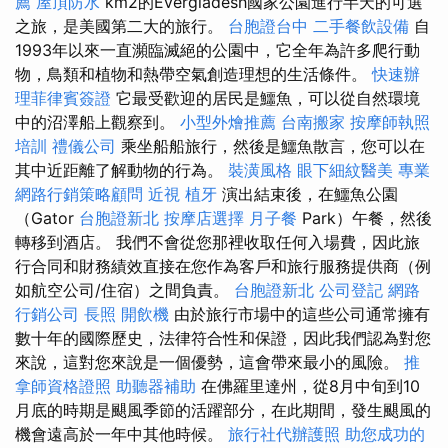
薦
屋頂防水
km2的Evergladesh國家公園進行半天的可選
之旅，是美國第二大的旅行。
台胞證台中
二手餐飲設備
自
1993年以來一直瀕臨滅絕的公園中，它全年為許多爬行動
物，鳥類和植物和熱帶空氣創造理想的生活條件。
快速辦
理菲律賓簽證
它最受歡迎的居民是鱷魚，可以從自然環境
中的沼澤船上觀察到。
小型外燴推薦
台南搬家
按摩師執照
培訓
禮儀公司
乘坐船船旅行，然後是鱷魚散言，您可以在
其中近距離了解動物的行為。
裝潢風格
眼下細紋醫美
專業
網路行銷策略顧問
近視
植牙
演出結束後，在鱷魚公園
（Gator
台胞證新北
按摩店選擇
月子餐
Park）午餐，然後
轉移到酒店。 我們不會從您那裡收取任何入場費，因此旅
行合同和財務績效直接在您作為客戶和旅行服務提供商（例
如航空公司/住宿）之間負責。
台胞證新北
公司登記
網路
行銷公司
長照
開飲機
由於旅行市場中的這些公司通常擁有
數十年的國際歷史，法律符合性和保證，因此我們認為對您
來說，這對您來說是一個優勢，這會帶來最小的風險。
推
拿師資格證照
助聽器補助
在佛羅里達州，從8月中旬到10
月底的時期是颶風季節的活躍部分，在此期間，發生颶風的
機會遠高於一年中其他時候。
旅行社代辦護照
助您成功的