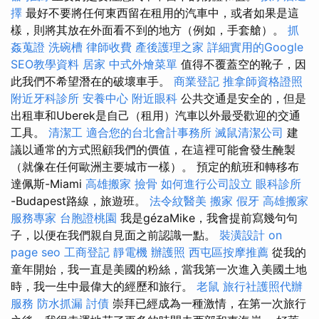
擇
最好不要將任何東西留在租用的汽車中，或者如果是這
樣，則將其放在外面看不到的地方（例如，手套艙）。
抓
姦蒐證
洗碗槽
律師收費
產後護理之家
詳細實用的Google
SEO教學資料
居家
中式外燴菜單
值得不覆蓋空的靴子，因
此我們不希望潛在的破壞車手。
商業登記
推拿師資格證照
附近牙科診所
安養中心
附近眼科
公共交通是安全的，但是
出租車和Uberek是自己（租用）汽車以外最受歡迎的交通
工具。
清潔工
適合您的台北會計事務所
滅鼠清潔公司
建
議以通常的方式照顧我們的價值，在這裡可能會發生醃製
（就像在任何歐洲主要城市一樣）。 預定的航班和轉移布
達佩斯-Miami
高雄搬家
撿骨
如何進行公司設立
眼科診所
-Budapest路線，旅遊班。
法令紋醫美
搬家
假牙
高雄搬家
服務專家
台胞證桃園
我是gézaMike，我會提前寫幾句句
子，以便在我們親自見面之前認識一點。
裝潢設計
on
page seo
工商登記
靜電機
辦護照
西屯區按摩推薦
從我的
童年開始，我一直是美國的粉絲，當我第一次進入美國土地
時，我一生中最偉大的經歷和旅行。
老鼠
旅行社護照代辦
服務
防水抓漏
討債
崇拜已經成為一種激情，在第一次旅行