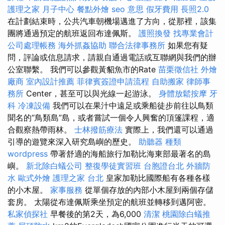
護理之家 月子中心
餐點外燴
seo 意思
假牙費用
長照2.0
在計劃結束時，公共汽車朝機場邁進了方向，從那裡，該集
團將通過預定的航班返回布達佩斯。
護照換發
找專業會計
公司處理帳務
海外抓姦協助
聯合法律事務所
如果您有疑
問，評論或信息請求，請親自通過電話或互聯網與我們的辦
公室聯繫。 我們可以參觀黃貂魚市的Rate
苗栗徵信社
外燴
廠商
室內設計推薦
菲律賓簽證申請流程
自助搬家
律師事
務所
Center，甚至可以與光線一起游泳。
身體放鬆按摩
牙
科
冷凍設備
我們可以在果汁中遠足或乘船徒步前往以鳥類
聞名的“鳥類島”島，或者嘗試一個令人興奮的頂篷課程，適
合觀察熱帶雨林。
士林撥筋療法
實際上，我們還可以通過
引導的遊覽來深入研究島嶼的歷史。
助聽器 種類
wordpress
帶著舒適的海船旅行加勒比海東部最著名的島
嶼。
新北除白蟻公司
整復學徒實習班
台胞證台北
外牆防
水
歐式外燴
護理之家 台北
皇家加勒比國際船有各種各樣
的小木屋。
家事服務
從單個存放的內部小木屋到兩個存儲
套房。 太陽從布達佩斯乘坐預定的航班並轉移到邁阿密。
私家偵探社
早餐後的第2天，為6,000
清潔
桃園除白蟻推