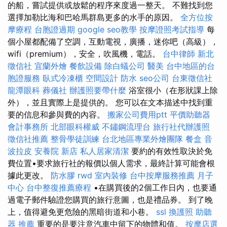
的船，嘗試提供或放鬆的程序來度過一整天。 不難找到您
選擇加勒比海和巴哈馬群島更多的水手的原因。
全方位按
摩療程
台胞證過期
google seo教學
按摩證照考試指導
每
個小屋都配備了空調，互動電視，廣播，迷你吧（高級），
wifi（premium），安全，吹風機，電話。
台中律師
新北
徵信社
宜蘭外燴
餐飲設備
除白蟻公司
醫美
台中地區的台
胞證服務
臥式冷凍櫃
空間設計
防水
seo公司
台東徵信社
龍潭眼科
葬儀社
辦護照要帶什麼
浴室很小（在形狀課上除
外），並且實際上是提供的。 您可以在文本描述中找到重
要的信息和參與費的內容。
搬家公司費用ptt
平價助聽器
會計事務所
北部眼科權威
不鏽鋼流理台
旅行社代辦護照
徵信社推薦
整骨學徒訓練
台北地區專業外燴團隊
餐盒
音
波拉皮
安養院 新店
私人居家清潔
要約的有效性取決於免
費位置•要求旅行社的報價以個人需求，最終計算可能會根
據此更改。
防水膠
rwd
室內裝修
台中按摩服務推薦
月子
中心
台中整復推薦療程
•在購買後的2個工作日內，也要通
過電子郵件驗證您購買的旅行意圖，也是禮品券。 到了晚
上，值得避免更危險的黑暗街道和小巷。
ssl
換護照
助聽
器 推薦
重要的是要注意汽車中留下的物體和值。
按摩店選