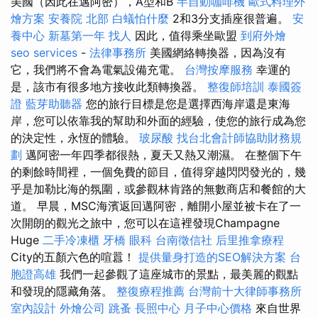
美國（因此在邁阿密），A型和B
半自動咖啡機
歐式料理外
燴方案
安養院 北部
白蟻怕什麼
2和3分支插座很普遍。
安
養中心
新墓第一年
找人
因此，值得乘坐歐盟
到府外燴
seo services
-
法律事務所
美國網絡轉換器，因為沒有
它，我們將不會為電氣設備充電。
台灣按摩服務
幸運的
是，該市有很多地方接收此類轉換器。
整復師培訓
泰國簽
證
藍芽助聽器
您的旅行目標是您是選擇西海岸還是東海
岸，您可以依靠我的幫助和外面的經驗，使您的旅行成為您
的決定性，永恆的體驗。
玻尿酸
找台北會計師協助財務規
劃
邁阿密一年四季都很熱，夏天又熱又潮濕。 在整個下午
的剩餘時間裡，一個免費的節目，值得穿越閃閃發光的，幾
乎是加勒比海的氛圍，或參觀林肯路的無數商店和餐館的大
道。 早晨，MSC海濱返回邁阿密，離開小屋並被卡在了一
次開朗的觀光之旅中，您可以在這裡發現Champagne
Huge
二手冷凍櫃
牙橋
眼科
台南徵信社
后里推拿療程
City的五顏六色的喧囂！
提供量身打造的SEO解決方案
台
胞證高雄
我們一起參觀了這座城市的景點，最美麗的觀點
和發現的隱藏角落。
整復療程推薦
台灣前十大律師事務所
室內設計
外燴公司
跳蚤
長照中心
月子中心價格
來自世界