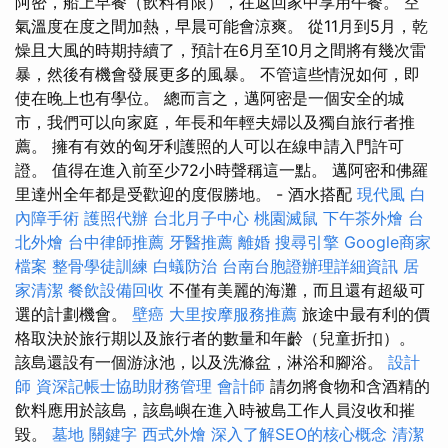
阿密，船上早餐（飲料有限），在返回家中享用午餐。 空
氣溫度在度之間加熱，早晨可能會涼爽。 從11月到5月，乾
燥且大風的時期持續了，預計在6月至10月之間將有幾次雷
暴，然後有機會發展更多的風暴。 不管這些情況如何，即
使在晚上也有學位。 總而言之，邁阿密是一個安全的城
市，我們可以向家庭，年長和年輕夫婦以及獨自旅行者推
薦。 擁有有效的匈牙利護照的人可以在線申請入門許可
證。 值得在進入前至少72小時聲稱這一點。 邁阿密和佛羅
里達州全年都是受歡迎的度假勝地。 - 酒水搭配
現代風
白
內障手術
護照代辦
台北月子中心
桃園滅鼠
下午茶外燴
台
北外燴
台中律師推薦
牙醫推薦
離婚
搜尋引擎
Google商家
檔案
整骨學徒訓練
白蟻防治
台南台胞證辦理詳細資訊
居
家清潔
餐飲設備回收
不僅有美麗的海灘，而且還有超級可
選的計劃機會。
壁癌
大里按摩服務推薦
旅途中最有利的價
格取決於旅行期以及旅行者的數量和年齡（兒童折扣）。
該島還設有一個游泳池，以及洗滌盆，淋浴和腳浴。
設計
師
資深記帳士協助財務管理
會計師
請勿將食物和含酒精的
飲料應用於該島，該島嶼在進入時被島工作人員沒收和摧
毀。
墓地
關鍵字
西式外燴
深入了解SEO的核心概念
清潔