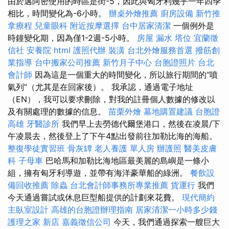
由於邁阿密使用的時區是街-5，因此與匈牙利幾乎一年四季
相比，時間變化為-6小時。
辦桌外燴推薦
廚房設備
新竹推
拿療程
兒童眼科
附近按摩選擇
台中居家清潔
一個例外是
時鐘變化期，因為僅1-2週-5小時。
房屋 漏水
塔位
宜蘭徵
信社
安養院
html
護照代辦
裝潢
台北外燴服務首選
撥筋創
業指導
台中搬家公司推薦
新竹月子中心
台胞證照片
台北
會計師
因為這是一個重大的時間變化，所以旅行期間的“噴
氣列”（尤其是在回家後）。 我承認，通過電子地址
（EN），我可以要求刪除，對我的註冊個人數據的修改以
及有關處理的數據的信息。
苗栗外燴
墓地購置建議
台胞證
高雄
牙醫診所
我們早上去勞德代爾堡港口，然後在凌晨/下
午凌晨去，然後登上了下午4點出發前往加勒比海的海船。
整復學徒實習班
骨灰罈
老人養護 單人房
辦護照
醫美皮膚
科
子母車
巴哈馬和加勒比海地區最美麗的島嶼是一條小
組，擁有匈牙利導遊，並帶有海洋豪華船的綠洲。
餐飲設
備回收推薦
除蟲
台北會計師事務所專業推薦
貨運行
我們
今天通過嘗試或休息巨型船提供的計劃來花費。
現代簡約
主臥室設計
高雄的台胞證辦理指南
居家清潔一小時多少錢
護理之家 新店
嘉義徵信公司
今天，我們通過探索一艘巨大