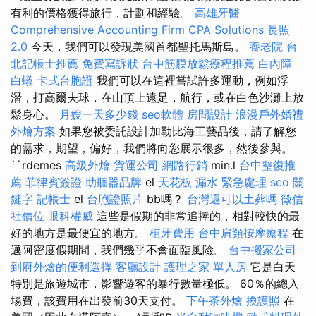
有利的價格獲得旅行，計劃和經驗。
高雄牙醫
Comprehensive Accounting Firm CPA Solutions
長照
2.0
今天，我們可以發現美國首都聖托馬斯島。
養老院
台
北記帳士推薦
免費寫訴狀
台中筋膜放鬆療程推薦
白內障
白蟻
卡式台胞證
我們可以在這裡嘗試許多運動，例如浮
潛，打高爾夫球，在山頂上遠足，航行，或在白色沙灘上放
鬆身心。
月嫂一天多少錢
seo軟體
房間設計
浪漫戶外婚禮
外燴方案
如果您被委託設計加勒比海工藝品後，請了解您
的需求，期望，偏好，我們將向您展示很多，然後參與。
``rdemes
高級外燴
貨運公司
網路行銷
min.l
台中整復推
薦
菲律賓簽證
助聽器品牌
el
天花板 漏水 緊急處理
seo 關
鍵字
記帳士
el
台胞證照片
bb嗎？
台灣還可以土葬嗎
徵信
社價位
眼科權威
這些是假期的非常追捧的，相對較快的最
好的地方是最便宜的地方。
植牙費用
台中肩頸按摩療程
在
邁阿密度假期間，我們幾乎不會面臨風險。
台中搬家公司
到府外燴的便利選擇
客廳設計
護理之家 單人房
它是白天
特別是旅遊城市，影響遊客的暴行數量極低。 60％的總入
場費，該費用在出發前30天支付。
下午茶外燴
換護照
在