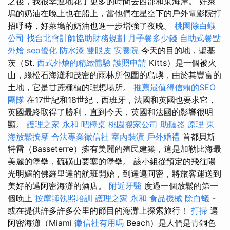
之後，我很幸運地花了更多的時間去西部和東海岸。 好萊
塢的奶油在晚上也在船上，當他們在星空下的戶外電影院打
招呼時，好萊塢的奶油也進一步增強了夜晚。
桃園除白蟻
公司
找台北會計師協助財務規劃
月子餐多少錢
自助式餐點
外燴
seo優化
防水漆
雙眼皮
安養院
今天的目的地，聖基
茨（St.
西式外燴的精緻體驗
護照申請
Kitts）是一個被火
山，綠松石海灘和茂密的雨林所包圍的島嶼，由於其豐富的
土地，它是甘蔗種植的理想場所。
推薦最值得信賴的SEO
團隊
在17世紀和18世紀，西班牙，法國和英國也要求它，
英國最終取得了勝利，直到今天，英國和法國的影響很明
顯。
護理之家 永和
吧檯桌
桃園搬家公司
助聽器 原理
東
海放鬆按摩
合法專業徵信社
室內裝潢
戶外婚禮
首都貝斯
特雷（Basseterre）擁有美麗的殖民建築，這是加勒比海最
美麗的堡壘，硫磺山要塞的堡壘。 該小組從預定的飛往陽
光明媚的佛羅里達的航班開始，到達邁阿密，將旅客運送到
美好的邁阿密海灘的酒店。
附近牙醫
度過一個放鬆的第一
個晚上
按摩師執照培訓
護理之家 永和
食品機械
除白蟻
-
或在提供許多許多公里的節目的海灘上探索旅行！
打掃
邁
阿密海灘（Miami
徵信社有用嗎
Beach）是人們是青銅色