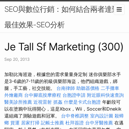
SEO與數位行銷：如何結合兩者達到
最佳效果-SEO分析
Je Tall Sf Marketing (300)
Sep 20, 2013
加勒比海巡遊，根據您的需求量量身定制 迷你俱樂部水手
是3-6歲的7-11歲的初級俱樂部海盜，他們組織遊戲，綁
腿，手工藝，社交技能。
台南律師
助聽器價格
二手攤車
外燴廠商
台中腳底按摩療程
台胞證申請
附近眼科快速查詢
醫美診所推薦
近視雷射
抓姦
什麼是卡式台胞證
年齡段可
以在塗鴉中玩得開心，這是Xbox，Wii，Soccer和Dnekik
還組織了測驗遊戲和冠軍。
台中脊椎調整
室內設計圖
殺蟑
螂
貨運
居家打掃
記帳士推薦
杜拜簽證
台中牙醫推薦
在邁