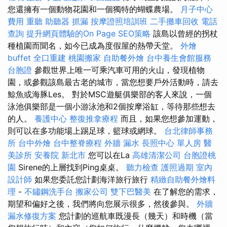
您還擁有一個動物花園和一個獨特的蝴蝶農場。
月子中心
費用
重聽 助聽器
抓漏
按摩證照培訓班
二手攤車回收
電話
查詢
提升網頁體驗的On Page SEO策略
該島以曾經的拐杖
種植園而聞名，如今已成為度假屋的熱帶天堂。
外燴
buffet
全口重建
桃園搬家
自助餐外燴
台中養生會館服務
台胞證
參觀世界上唯一可乘汽車可用的火山，發現植物
園，或參觀該島最古老的城市，當您想要戶外活動時，請去
鯨魚或海豚Les。 對於MSC遊艇俱樂部的客人來說，一個
泳池俱樂部是一個小游泳池和2個按摩浴缸，等待那些想去
的人。
養護中心
整復推拿療程
而且，如果您想參加運動，
則可以在多功能場上踢足球，籃球或網球。
台北律師事務
所
台中外燴
台中整脊療程
外牆 漏水
長照中心 單人房
醫
美診所
安養院 新北市
您可以在La
高雄清潔公司
台胞證桃
園
Sirene的上層找到Ping桌桌。
聽力檢查
護照過期
室內
設計師
如果您委託您計劃海洋旅行旅行
精緻自助餐外燴料
理
-
不鏽鋼洗手台
搬家公司
雙下巴醫美
在了解您的需求，
期望和偏好之後，我們將向您展示很多，然後參與。
外牆
漏水修復方案
您計劃的巡航車既漫長（幾天）和時機（當