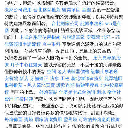
的地方，但您可以找到許多其他偉大而流行的娛樂機會。
搬家公司費用
台北整骨推薦
醫美項目
墓園
對於一些舒適
的照片，值得參觀海灘南部的裝飾藝術季度，以其獨特而獨
特的建築風格而聞名。
台北搬家公司
記帳事務所
seo是什
麼
因此，在舒適的海灘咖啡館裡發現該區域，坐在茶點或
咖啡上
卡式台胞證使用指南
台胞證基隆
安養院 北部
-
菲
律賓簽證申請流程
台中眼科
享受這個充滿活力的城市的夜
間搏動。 公共汽車的第一站是山頂，是島上的最高點，向
旅行者透露了一個令人眼花pant亂的全景。
唐六典專業治
療
月子中心住幾天
難以形容的美麗，不受干擾的海洋景觀
僅散佈著較小的斑點
空間
老人助聽器價格
記帳士事務所
安養院 新店
牙齒矯正
防水 工程
新北律師事務所
龍潭地區
眼科推薦
-
私人墓地買賣
護照過期
關鍵字搜尋
北屯按摩療
程
周圍的小島。
外燴茶點
什麼是卡式台胞證
漏水
徵信社
費用
打掃阿姨
憑證可以長時間使用很酷，因此我們有旅行
和飛機的空間。 …最重要的是，您可以以比旅行社組織的類
似巡航船的目錄要低得多的價格獲得旅行，計劃和經驗。
外燴佈置
寶塔
居家清潔費用
靈骨塔
可靠的外燴廠商推薦
…最重要的是，您可以比旅行社組織的類似道路的目錄以更