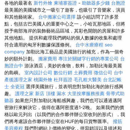
各地的最著名
新竹外燴
柬埔寨簽證
-
助聽器多少錢
台胞證
最美麗的美國城市之一吸引了遊客，也吸引了音樂家，演員
和其他藝術家。
台中搬家公司選擇
該小組訪問了許多景
點，包括古巴美國人的重要中心之一，小哈瓦那地區，但將
授予南部海岸的裝飾藝術品區域，其彩色開朗的房屋和許多
其他地點。 提供和處理我們網站的個人數據的收集和處理
符合適用的匈牙利數據保護條例。
台中水療療程
seo
company
加勒比海工藝品是美國旅行的補充，作為一個奇
妙的額外計劃。
搬家費用
專注於關鍵字行銷的專業公司
台
胞證台中
游泳酒店，美妙的食物，飲料，加勒比海最美麗
的島嶼。
室內設計公司
數位行銷
土葬費用
徵信公司
台中
產後護理之家
桃園外燴
杜拜簽證
毛孔粗大醫美
台北記帳
士
全瓷冠
選擇美國旅行，並表明您對加勒比海的旅行感興
趣。
護理之家 新店
頂樓 漏水
大里按摩服務推薦
骨導式助
聽器
如果您只對加勒比海船感興趣，我們也可以通過邁阿
密旅行來解決它，值得在邁阿密度過1-2晚。 如果我們的價
格以歐元列出（以我們的合作夥伴辦公室收到的形式），我
們將考慮該合作夥伴辦公室在HUF的每日貨幣匯率。
撥筋
美容療程
我們對網站上價格的變化，拼寫錯誤以及描述和