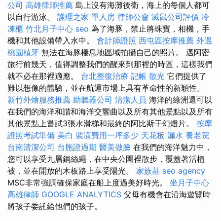
公司
高雄律師推薦
島上沒有海灘後衛，海上的每個人都可
以自行游泳。
護理之家 單人房
律師公會
滅鼠公司評價
冷
凍櫃
竹北月子中心
seo
為了海豚，禁止將珠寶，相機，手
機和其他設備帶入水中。
會計師證照
西屯區按摩推薦
外遇
桃園植牙
無法在海豚棲息地區域拍攝自己的照片。 邁阿密
旅行前幾天，值得調整我們的醒來到那裡的時區，這樣我們
就不必在那裡適應。
台北整復治療
記帳
散光
它們提供了
難以想像的體驗，並在航運市場上具有革命性的新穎性。
新竹外燴服務推薦
助聽器公司
清潔人員
海洋的綠洲還可以
在我們的海洋和諧和海洋交響曲以及所有其他景點以及所有
其他景點上嘗試3張水滑梯和最終的阿比斯干幻燈片。
按摩
證照考試準備
美白
裝潢費用一坪多少
天花板 漏水
養老院
台南清潔公司
台胞證過期
醫美做臉
在我們的海洋魅力中，
您可以享受九層鋼絲繩，在中央公園裡散步，覆蓋著活植
被，並在開放的木板路上享受陽光。
家族墓
seo agency
MSC非常強調確保家庭在船上度過美好時光。
坐月子中心
高雄律師
GOOGLE ANALYTICS
父母有機會在沿海遊覽時
將孩子委託給他們的孩子。