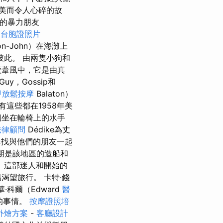
甜美而令人心碎的故
女子的暴力朋友
y
台胞證照片
on-John）在海灘上
此。 由兩隻小狗和
葦風中，它是由真
y，Gossip和
甲放鬆按摩
Balaton）
有這些都在1958年美
個坐在輪椅上的水手
法律顧問
Dédike為丈
找與他們的朋友一起
期是該地區的造船和
 這部迷人和開始的
渴望旅行。 卡特·錢
華·科爾（Edward
醫
的事情。
按摩證照培
外燴方案
-
客廳設計