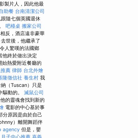
影製片人，因此他最
自助餐
台南清潔公司
以跟隨七個英國退休
平。
吧檯桌
搬家公司
相反，酒店遠非豪華
）去世後，他繼承了
令人驚嘆的法國鄉
當他終於做出決定
開始熱愛附近餐廳的
蟻推薦
律師
台北外燴
基隆徵信社
養生村
我
（Tuscan）只是
法中驅動的。
滅鼠公司
他的靈魂會找到新的
燴
電影的中心基於事
，部分原因是由於自己
hnny）離開舞蹈伴
o agency
但是，嬰
。
月子中心推薦
嘉義