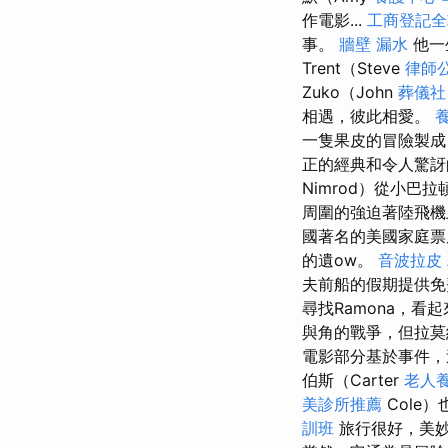
作電影...
工商登記全
事。
牆壁 漏水
他一生
Trent（Steve
律師
Zuko（John
葬儀社
相遇，彼此相愛。
一隻果皮的冒險製
正的經典和令人驚訝
Nimrod）從小巴拉頓（
周圍的強迫著陸飛機
國著名的美國家庭票
的遺ow。
音波拉皮
夫前船的假期提供
尋找Ramona，看起
與角的戰爭，但拉莫
電影部分基於事件，
伯斯（Carter
老人養
美診所推薦
Cole
訓班
旅行很好，美