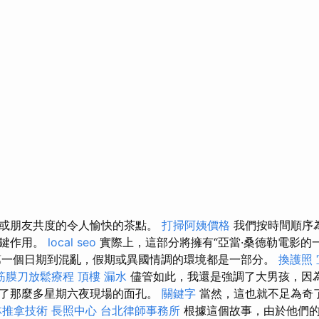
或朋友共度的令人愉快的茶點。
打掃阿姨價格
我們按時間順序為
關鍵作用。
local seo
實際上，這部分將擁有“亞當·桑德勒電影的
第一個日期到混亂，假期或異國情調的環境都是一部分。
換護照
筋膜刀放鬆療程
頂樓 漏水
儘管如此，我還是強調了大男孩，因
了那麼多星期六夜現場的面孔。
關鍵字
當然，這也就不足為奇
林推拿技術
長照中心
台北律師事務所
根據這個故事，由於他們的