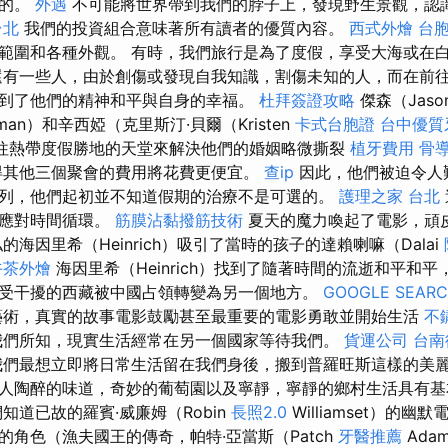
險的。
外遇
不可能將世界帶到我們的脖子上，發現野生景觀，認
台北
我們的投資組合意味著所有讀者的優質內容。
西式外燴
台
範圍和各種外觀。 有時，我們旅行是為了度假，享受大海或在
還有一些人，由於創傷或發現自我知識，割傷未知的人，而在前
到了他們的精神和平與自身的幸福。
杜拜簽證攻略
傑森（Jaso
eman）和辛西婭（克里斯汀·貝爾（Kristen
卡式台胞證
台中優質
過前往熱帶度假勝地的天堂來解決他們的婚姻略微撕裂
植牙費用
骨
其他三個聚會的費用將花費更便宜。
查ip
因此，他們被迫令人
列，他們起初並不知道假期的治療不是可選的。
護理之家 台北
何應對時間循環。
筋膜沾黏撥筋技術
夏天的魔力喚起了電影，頑
的海因里希（Heinrich）吸引了當時的孩子的達賴喇嘛（Dalai
午茶外燴
海因里希（Heinrich）找到了隨著時間的流逝和平和
受干擾的西藏被中國占領轉變為另一個地方。
GOOGLE SEAR
藝術，真實的故事電影鼓勵甚至最重要的電影勇敢並開始生活
不
我們所知，現實生活經常在另一個國家等待我們。
貨運公司
台南
們最想立即將日常生活留在我們身後，搬到普羅旺斯這樣的美
人陶醉的味道，奇妙的葡萄園以及寧靜，寧靜的鄉村生活具有
知道已故的羅賓·威廉姆（Robin
長照2.0
Williamset）的
的角色（漁夫國王的傳奇，帕特·亞當斯（Patch
牙醫推薦
Ada