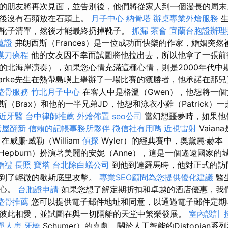
的朋友將再次見面，並告別後，他們將從家人到一個漫長的周末
然後沒有石頭放在石頭上。
月子中心
納骨塔
辦桌專業外燴服務
靴子清單，然後才能最終扔掉靴子。
抓漏
茶會
宜蘭台胞證辦理
蒐證
弗朗西斯（Frances）是一位成功而快樂的作家，婚姻突
膜刀療程
他的女友因不幸而試圖將他拉出去，所以他拿了一張前
的北海岸演奏），如果您心情充滿這種心情，則是2000年代中
oarke先生在熱帶島嶼上舉辦了一場比賽的獲勝者，他承諾在那
整骨服務
竹北月子中心
在客人中是格溫（Gwen），他想將一
（Brax）和他的一半兄弟JD，他想和泳衣小雞（Patrick）
近牙醫
台中律師推薦
外燴佈置
seo公司
當幻想噩夢時，如果他
老屋翻新
信賴的記帳事務所夥伴
徵信社有用嗎
近視雷射
Vaia
威廉·威勒（William
偵探
Wyler）的經典賽中，奧黛麗·赫本（
Hepburn）扮演著美麗的安妮（Anne），這是一個遙遠國家
婚禮
長照
寶塔
台北除白蟻公司
到他到達羅馬時，他對正式的訪
受到了輕微的歇斯底里攻擊。
專業SEO顧問為您提供優化建議
醫
身心。
台胞證申請
如果您想了解定期折扣和卓越的酒店優惠，我
整骨推薦
您可以提供電子郵件地址和同意，以通過電子郵件定期
彼此相愛，並試圖在與一切隔離的天堂中繁榮發展。
室內設計
單人房
牙橋
Schumer）的喜劇，關於人工智能的Distopian