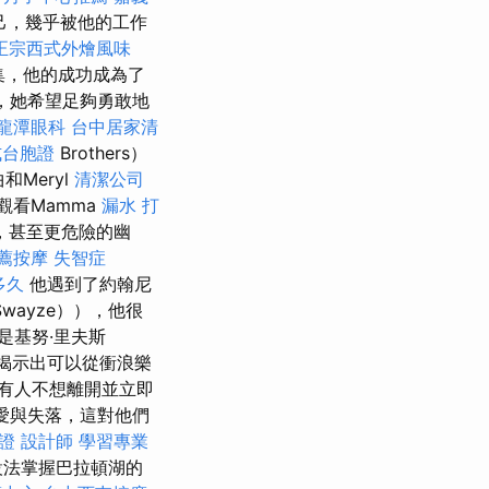
己，幾乎被他的工作
正宗西式外燴風味
續集，他的成功成為了
人，她希望足夠勇敢地
龍潭眼科
台中居家清
式台胞證
Brothers）
和Meryl
清潔公司
觀看Mamma
漏水 打
險，甚至更危險的幽
薦按摩
失智症
多久
他遇到了約翰尼
Swayze）），他很
是基努·里夫斯
並揭示出可以從衝浪樂
有人不想離開並立即
愛與失落，這對他們
證
設計師
學習專業
設法掌握巴拉頓湖的