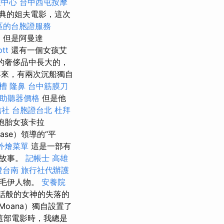
護中心
台中西屯按摩
典的姐夫電影，這次
區的台胞證服務
，但是阿曼達
tt
還有一個女孩艾
的奢侈品中長大的，
來，有兩次沉船獨自
槽
隆鼻
台中筋膜刀
助聽器價格
但是他
信社
台胞證台北
杜拜
雙胞胎女孩卡拉
ase）領導的“平
外燴菜單
這是一部有
的故事。
記帳士
高雄
證台南
旅行社代辦護
的毛伊人物。
安養院
神話般的女神的失落的
oana）獨自設置了
這部電影時，我總是