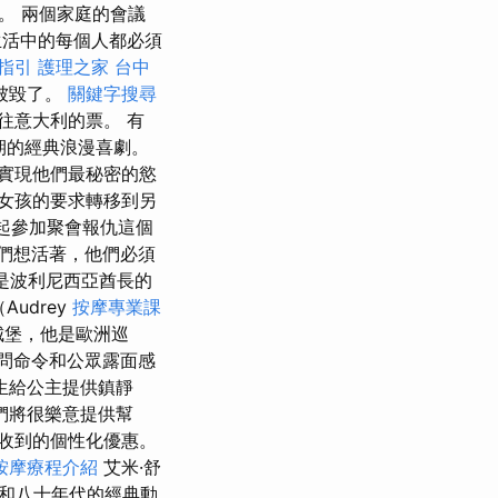
。 兩個家庭的會議
生活中的每個人都必須
指引
護理之家
台中
然被毀了。
關鍵字搜尋
往意大利的票。 有
期的經典浪漫喜劇。
兒實現他們最秘密的慾
個女孩的要求轉移到另
一起參加聚會報仇這個
們想活著，他們必須
na是波利尼西亞酋長的
Audrey
按摩專業課
的城堡，他是歐洲巡
問命令和公眾露面感
生給公主提供鎮靜
們將很樂意提供幫
收到的個性化優惠。
按摩療程介紹
艾米·舒
系列和八十年代的經典動