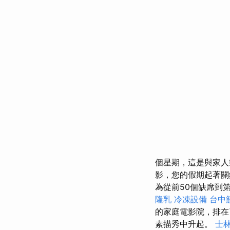
個星期，這是與家人
影，您的假期起著
為從前50個缺席到
隆乳
冷凍設備
台中
的家庭電影院，排在
素描秀中升起。
士