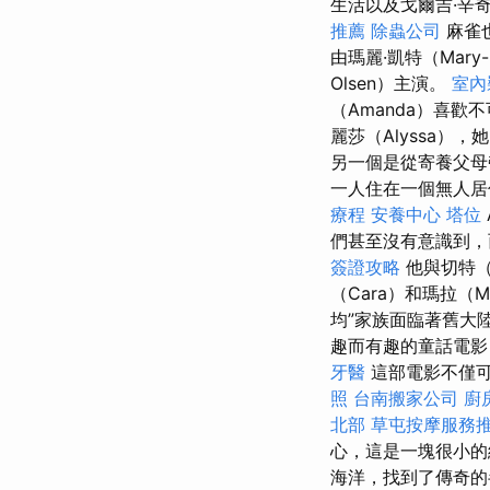
生活以及戈爾吉·辛奇（
推薦
除蟲公司
麻雀
由瑪麗·凱特（Mary-
Olsen）主演。
室內
（Amanda）喜歡
麗莎（Alyssa）
另一個是從寄養父
一人住在一個​​無人居
療程
安養中心
塔位
們甚至沒有意識到，
簽證攻略
他與切特（
（Cara）和瑪拉（M
均”家族面臨著舊大
趣而有趣的童話電影
牙醫
這部電影不僅可
照
台南搬家公司
廚
北部
草屯按摩服務
心，這是一塊很小
海洋，找到了傳奇的