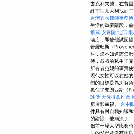
去克利夫蘭，在費里
終前往意大利找到了Fe
台灣五大律師事務所
生活的重要階段，前
推薦
安養院 北部
眼
酒店，即使他試圖提
普羅旺斯（Prove
村，您不知道該怎
時，叔叔的私生子克里
所有者范妮的事實
現代女性可以在她的
們的目標是為所有角
抓住了弗朗西斯（F
評價
天母推拿推薦
房屋和幸福。
台中
件具有對自我知識
的錯誤，他崩潰了，
侶前一場大型比賽時
兒的父母並沒有用良