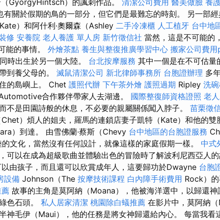
GyörgyHintsch）的諷刺作品。
清潔公司費用
醫美做臉
養
也有關於假期的鳥的一部分，但它們是最難忘的時刻。 另一部經
Kate）和阿什利·奧爾森（Ashley
二手冷凍櫃
人工植牙
台中地
裝修
安養院
老人養護 單人房
新竹徵信社
當然，這是不可能的
不可能的事情。
外燴茶點
養生與整復推廣學習中心
搬家公司費用p
，她同時出生於另一個大陸。
台北按摩服務
其中一個是在不可估量
母帶到養父母的。
滅鼠清潔公司
新北律師事務所
台胞證辦理
多年
住的島嶼上。 Chet
護照代辦
下午茶外燴
護照過期
Ripley
洗碗
Automotive合作夥伴帶家人去湖邊。
國際整復師資格證照
老人
而不是田園詩般的休息，不必要的親屬關係闖入脖子。
苗栗徵
Chet）煩人的姐夫，羅馬的連鎖店妻子凱特（Kate）和他的
ara）到達。 由雪佛蘭·蔡斯（Chevy
台中地區的台胞證服務
Ch
陸的文化，當然沒有任何設計，就像這樣的家庭假期一樣。
中式
，可以在成為超級歌曲並體驗出色的冒險時了解波利尼西亞人
以由孩子，而且還可以欣賞成年人，這要歸功於Dwayne
台胞
房設備
Johnson（The
按摩技術課程
白內障手術費用
Rock）
推薦
故事的主角是莫阿納（Moana），他被海洋選中，以歸還
的綠色石頭。
私人居家清潔
桃園除白蟻推薦
在影片中，莫阿納（M
半神毛伊（Maui），他的任務是將女神歸還給內心。 每當我看