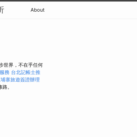
析
About
漫步世界，不在乎任何
拿服務
台北記帳士推
柬埔寨旅遊簽證辦理
條路。