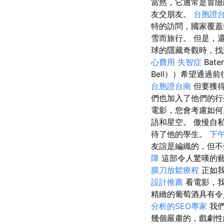
當然，它通常是冒
友交朋友。
台胞證
特的訪問，國家覆蓋
雪而旅行。 但是，
球的隱藏奇觀時，找
心費用
失智症
Bat
Bell））希望通
台胞證台南
但要獲得
們也加入了他們的行
電影，您會考慮如
語和星空。 傲慢自私
待了他的學生。
下
友誼是編織的，但不
障
這部令人驚嘆的
膜刀放鬆療程
正如
設計推薦
看電影，我
精緻的葡萄酒具有令
分析的SEO專家
我們
幾個嚴肅的，戲劇性