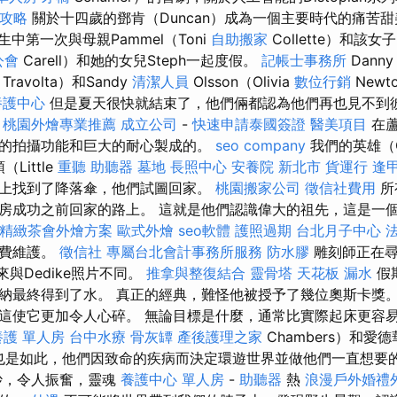
攻略
關於十四歲的鄧肯（Duncan）成為一個主要時代的痛苦
中第一次與母親Pammel（Toni
自助搬家
Collette）和該
公會
Carell）和她的女兒Steph一起度假。
記帳士事務所
Dann
Travolta）和Sandy
清潔人員
Olsson（Olivia
數位行銷
Newt
養護中心
但是夏天很快就結束了，他們倆都認為他們再也見不到彼
成
桃園外燴專業推薦
成立公司
-
快速申請泰國簽證
醫美項目
在蘆
的拍攝功能和巨大的耐心製成的。
seo company
我們的英雄（Gu
Little
重聽 助聽器
墓地
長照中心
安養院 新北市
貨運行
逢
上找到了降落傘，他們試圖回家。
桃園搬家公司
徵信社費用
所
房成功之前回家的路上。 這就是他們認識偉大的祖先，這是一
精緻茶會外燴方案
歐式外燴
seo軟體
護照過期
台北月子中心
免費維護。
徵信社
專屬台北會計事務所服務
防水膠
雕刻師正在尋
來與Dedike照片不同。
推拿與整復結合
靈骨塔
天花板 漏水
假
納最終得到了水。 真正的經典，難怪他被授予了幾位奧斯卡獎。
這使它更加令人心碎。 無論目標是什麼，通常比實際起床更容易
護 單人房
台中水療
骨灰罈
產後護理之家
Chambers）和愛德
）也是如此，他們因致命的疾病而決定環遊世界並做他們一直想要
妙，令人振奮，靈魂
養護中心 單人房
-
助聽器
熱
浪漫戶外婚禮