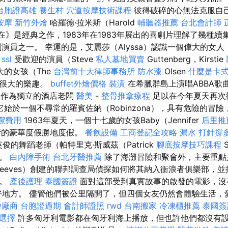
台胞證高雄
養生村
穴道按摩技術課程
彼得破碎的心無法克服自
按摩
新竹外燴
哈羅德·拉米斯（Harold
輔聽器推薦
台北會計師
現在》是經典之作，1983年在1983年展出的喜劇片理解了幾種
劇演員之一。 幸運的是，艾麗莎（Alyssa）認識一個偉大的女
。
ssl
受歡迎的演員（Steve
私人墓地買賣
Guttenberg，Kirstie
偉大的女孩（The
台灣前十大律師事務所
防水漆
Olsen
什麼是卡
了很大的樂趣。
buffet外燴價格
裝潢
在希臘群島上演唱ABBA歌曲
na）作為獨立的酒店老闆
醫美
-
整骨推拿療程
足以在今年夏天再次
 它始於一個不尋常的羅賓佐納（Robinzona），具有危險的冒
潔費用
1963年夏天，一個十七歲的女孩Baby（Jennifer
后里推
果斷的豪華度假勝地度假。
餐飲設備
工商登記全攻略
漏水 打針撐
英俊的舞蹈老師（帕特里克·斯威茲（Patrick
腳底按摩技巧課程
朵。
白內障手術
台北牙醫推薦
除了海灘冒險和聚會外，主要重點
eeves）創建的聯邦調查局偵探如何將其納入衝浪者俱樂部，
劫。
產後護理
泰國簽證
面對這部受到真實故事的啟發的電影，沒
美好地方。 儘管他們被公里隔開了，但四個女友仍然會體驗生活，
燴廠商
台胞證過期
會計師證照
rwd
台南搬家
冷凍櫃推薦
泰國簽
選擇
許多匈牙利電影都在匈牙利海上播放，但也許他們都沒有