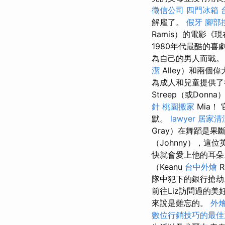
徵信公司
四門冰箱
解雇了。
假牙
腳部
Ramis）的電影《
1980年代最酷的喜
為自己的男人而戰
潔
Alley）和兩個
為成人和兒童提供
Streep（或Don
針
桃園搬家
Mia！
默。
lawyer
居家清
Gray）在舞蹈是
（Johnny），這位
快就會愛上他的耳
（Keanu
台中外燴
R
隊中犯下的銀行搶
前往Liz訪問過的
來說是難忘的。
外
數位行銷技巧的最佳