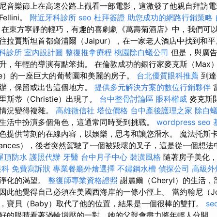
尼音樂節上在高速公路上觀看一部電影，這激發了他親自拜訪電
llini。
附近牙科診所
seo
杜拜簽證
助您成功的網路行銷策略
在東方寧靜的輕巧，有趣的喜劇劇《萬壽菊酒店》中，我們可
往拉賈斯坦首都齋浦爾（Jaipur），在一家老人酒店中找到和
科診所
室內設計圖
整復推拿療程
桃園除白蟻公司
但是，與廣告
升，年輕的導演有點笨拙。 在倫敦成功的銀行家麥克斯（Max
nce）的一座巨大的葡萄園和美麗的房子。
台北優質眼科推薦
到達
麼辦，保留或出售這個地方。
提供多元解決方案的數位行銷夥伴
斯蒂（Christie）出現了。
台中整骨討論區
眼科權威
麥克斯
使情況變得複雜。
高雄徵信社
塔位價格
台中產後護理之家
除白
生活中扮演多個角色，這通常同時受到挑戰。
wordpress seo
色提供苛刻的在線內容，以娛樂，思考和讓您潛水。 魔法托斯卡納
rances），後者突然駕駛了一個被毀壞的叉子，這是從一個想
屋頂防水
護照代辦
牙醫
台中月子中心
裝潢風格
隨著房子美化，
眼科
免費寫訴狀
專業餐廳外燴選擇
不鏽鋼水槽
偵探公司
高級外
和淨化的渴望。
整復師專業資格證照
謝麗爾（Cheryl）的生活
因此他覺得自己必須在美國西海岸的一條小徑上。 當約翰尼（Jo
，寶貝（Baby）取代了他的位置，結果是一個很棒的雙打。
se
好的眼睛看著渦輪增壓的一對，她的父親會盡力將年輕人分開