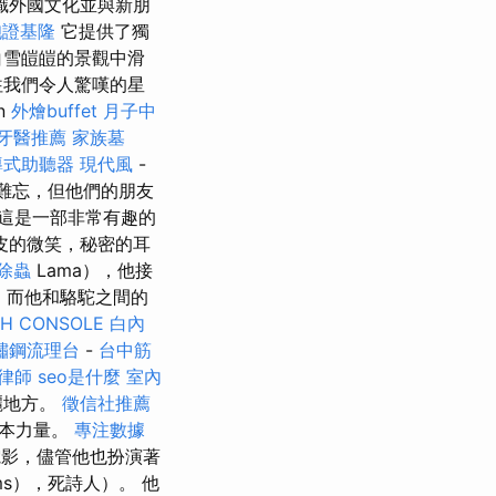
識外國文化並與新朋
胞證基隆
它提供了獨
白雪皚皚的景觀中滑
往我們令人驚嘆的星
n
外燴buffet
月子中
牙醫推薦
家族墓
導式助聽器
現代風
-
難忘，但他們的朋友
這是一部非常有趣的
皮的微笑，秘密的耳
除蟲
Lama），他接
平，而他和駱駝之間的
CH CONSOLE
白內
鏽鋼流理台
-
台中筋
律師
seo是什麼
室內
麗地方。
徵信社推薦
基本力量。
專注數據
幽默電影，儘管他也扮演著
ms），死詩人）。 他