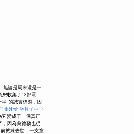
無論是周末還是一
您收集了12部電
一半”的誠實標題，因
宜蘭外燴
坐月子中心
為它變成了一個真正
了，因為桑德勒也從
前教練去世，一支童