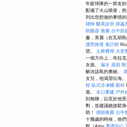
年籃球隊的一群友好
配備了火山噴發，
列出您想做的事情的
律師
醫美診所
抓姦
助聽器 推薦
台中筋
趣，美麗（在瓦胡島
護照換發
會計師
R
望。
土葬費用
大里
一個方向上，布拉克斯
女孩。
漏水 原因
附
解決該島的奧秘。
女兒，他渴望出海。 在
程
臥式冷凍櫃
眼科
遊。
全口重建
戶外
到無聊，以至於他
劑，並建議她放鬆
助！
律師推薦
台中
十幾歲的時候，他們
默（Amy
養護中心 