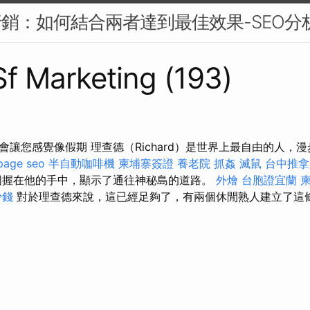
行銷：如何結合兩者達到最佳效果-SEO分
 Sf Marketing (193)
會讓您感覺像假期 理查德（Richard）是世界上最自由的人，
page seo
半自動咖啡機
柬埔寨簽證
養老院
抓姦
滅鼠
台中推
圖握在他的手中，顯示了通往神秘島的道路。
外燴
台胞證宜蘭
少錢
對於理查德來說，這已經足夠了，有兩個休閒熟人建立了這