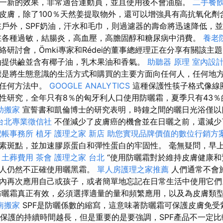
一新的效果，非常適合運動員，並且使用後不會油脂。
二手餐
皮膚，除了100％天然姜提取物外，還可以增強具有高抗氧化劑
在戶外，SPF奶油，汗水和毛巾，則過濾器的壽命將迅速降低，
在各種過敏，結腸炎，高血壓，高膽固醇和糖尿病中消費。
養老
絡研討會，Ömki專家和Rédei的董事總經理正在分享有關該主
提供鹼並含有椰子油，乳木果油和香氣。
助聽器 原理
室內設
是將生態意識的生活方式和購買的主要方面向任何人，任何地
的任何方法中。
GOOGLE ANALYTICS
這種保護性筷子格式像線
性研究，全年只有8％的匈牙利人口使用防曬霜，夏季只有43％
助搬家
宣誓書和凱倫博士的研究表明，時鐘之間的曬日光浴僅以
台北專業徵信社
不僅減少了皮膚癌的機會並在日曬之前，還減少
記帳事務所
植牙
護理之家 新店
助您實現品牌價值的數位行銷方
素斑點，並加速膠原蛋白和彈性蛋白的牢固性。 毫無疑問，早
。
土葬費用
茶會
護理之家 台北
“使用防曬霜對於維持皮膚健康和
多人仍然不正確使用曬黑霜。
單人房護理之家推薦
人們通常不會
內再次應用自己或孩子，或者簡單地忘記在日常生活中使用它
曬霜真正有效，必須選擇適量的量和頻繁應用，以及為皮膚類
南搬家
SPF是防曬係數的縮寫，這意味著防曬霜可保護皮膚免
，保護的持續時間越長，但是重要的是要強調，SPF產品不一定