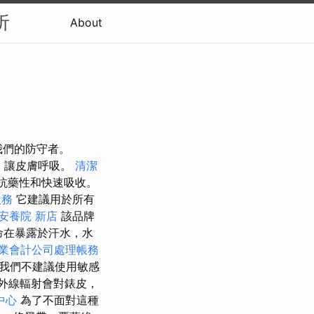
析
About
我們的防守者。
，讓皮膚呼吸。
清潔
抗藥性和快速吸收。
服務
它建議用於所有
安養院 新店
該品牌
命在暴露於汗水，水
業會計公司處理帳務
我們不建議使用敏感
外線輻射會對錶皮，
中心
為了不面對這種