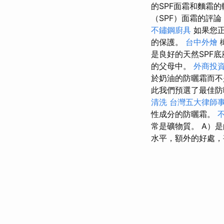
的SPF面霜和麵霜
（SPF）面霜的評
不鏽鋼廚具
如果您正
的保護。
台中外燴
是良好的天然SPF
的父母中。
外商投
於奶油的防曬霜而不
此我們預選了最佳
清洗
台灣五大律師
性成分的防曬霜。
常是礦物質。 A）
水平，額外的好處，