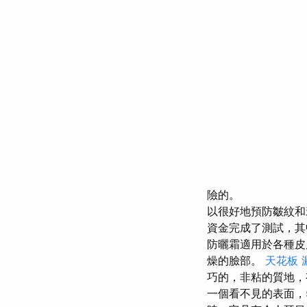
險的。
以很好地預防皺紋
資金完成了測試，其
防曬霜適用於各種皮
燥的臉部。
天花板 
巧的，非粘的質地，
一個看不見的表面，