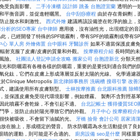
膚免受負面影響。
二手冷凍櫃
設計師
跳蚤
台胞證宜蘭
透明的一
化和平衡音調，並促進輕曬黑。
台中刮痧療程
由於存在青銅劑，
可防止脫水和刺激性。
西式外燴
建議將該設備塗在乾淨的臉上，
分析的SEO專家
台中律師
應用後，沒有油性光，出現穩定的音
為此，已經開發了特殊的SPF噴霧劑，帶有SPF的噴霧劑或帶有S
中心 單人房
外燴佈置
台中眼科
牙醫診所
如果不適當保護皮膚免
VB輻射克服了皮膚/皮膚的質量和外觀。
按摩療程介紹
長時間的未
的風險。
社團法人登記申請全攻略
搬家公司
台胞證新北
分類天然
水。 陽光和防曬霜有各種各樣的防曬霜，重要的是要找到適合我們的
氧化鈦，它們在皮膚上形成薄層並反射太陽的光線。 化學過濾
inique Metropolis
新北律師事務所
洗碗槽
搜尋引擎
改善
油公式，建議使用所有皮膚類型。
士林按摩推薦
台北眼科推薦
除蟑
，並保護皮膚免受現代環境影響，例如煙霧。 製劑不含對羥基
因此噴霧不會乾燥，不會引起不適。
台北記帳士
獲得優質SEO
鬥爭，並防止由於陽光導致它們的外觀。
月子中心
按摩療程介
很快被吸收，不會留下油膩的光。
牙橋
撿骨
會計公司
居家清
放在臉上，形成穩定的聲音。 防水防曬霜為水生活動提供了良
入眼睛的運動，則可能是不合適的。
廚房設備
seo是什麼
同樣重