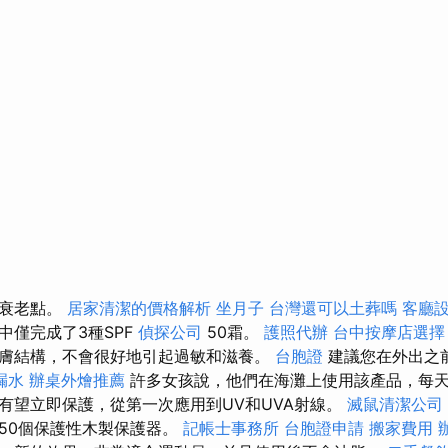
和衰老點。
居家清潔的價格解析
坐月子
台灣還可以土葬嗎
客廳
中僅完成了3種SPF
偵探公司
50霜。
護照代辦
台中按摩店選
膚結構，不會很好地引起過敏和滋養。
台胞證
建議您在外出之
漏水
辦桌外燴推薦
許多女孩說，他們在海灘上使用該產品，每天2
有望立即保護，從第一次應用到UV和UVA射線。
滅鼠清潔公司
50個保護性木製保護器。
記帳士事務所
台胞證申請
搬家費用