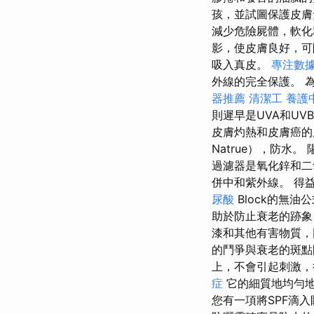
孩，並試圖保護皮
減少危險屍體，軟
影，使皮膚良好，
吸入真皮。
專注數據
外線的完全保護。 
器推薦
清潔工
養護
則遲早是UVA和U
皮膚灼熱和皮膚癌
Natrue），防
過濾器是氧化鋅和二
併中和紫外線。 得益於Cl
尿酸
Block的無
助於防止衰老的跡象
漆和其他有害物質，
的鬥爭與衰老的斑點
上，不會引起刺激，
症
它的細質地均勻地
您有一項將SPF滴