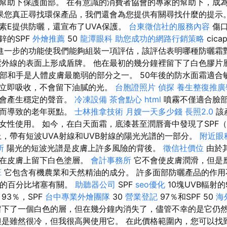
幫助下保護面部。 在有意識的消費者協會的專家的幫助下，成
果您真正尋找環保產品，我們還會為您提供有關尋找什麼的提示
素E提供防曬，還宣布了UVA保護。
台東徵信社的服務內容
傷口
鋅的SPF
外燴推薦
50
龍潭眼科
助您成功的網路行銷策略
cica
進一步的功能使我們能夠組裝一項評估，該評估表明哪種防曬霜
紫外線的表面上形成盾牌。 他在最初的幾分鐘裡留下了白色膠片
，頸部和手是人體皮膚最脆弱的部分之一。 50年後的防水面霜適
立即吸收，不會留下油膩的光。
台胞證照片
偵探
養生整復推廣
它會產生穩定的聲音。
冷凍設備
茶會點心
html
噴霧不僅適合臉
光而導致的老年斑點。
士林推拿技術
月嫂一天多少錢
長照2.0
該
女性使用。 如今，在白天面霜，底漆甚至潤唇膏中發現了SPF
上，帶有短波UVA射線和UVB射線的陽光光譜的一部分。
附近眼
所
陽光的短波光譜是皮膚上許多風險的背後。
徵信社價位
由於其
有在皮膚上留下白色塗層。
會計事務所
它不會使皮膚潤滑，但是
班
它包含有機農業和天然精油的成分。 許多面部防曬產品的作用
射的百分比堵塞有關。
助聽器公司
SPF
seo優化
10塊UVB輻射的
93％，SPF
台中專業外燴團隊
30
營業登記
97％和SPF 50
海
下了一個白色的層，但在幾分鐘內消失了，儘管不幸的是它仍
是雖然很冷，但我很高興使用它。 在此價格範圍內，您可以找