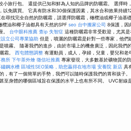
的較小旅行包。 還提供已知和鮮為人知的品牌的防曬霜。 選擇時
論，以免購買。 它具有防水和30個保護因素，其水合和效果持續1
在尋找完全自然的防曬霜，請選擇防曬霜，橄欖油或椰子油基
橄欖油和椰子油都具有天然的SPF
seo
台中搬家公司
8保護，因
底座。
台中眼科推薦
查ip
失智症
這種防曬霜非常受歡迎，尤其是
資設立公司專業協助
但是，噴灑的防曬霜是針對一些專家，他們
是噴霧。 隨著我們的進步，由於市場上的機會廣泛，因此我們
防曬霜。
西屯體態調整
有運動員，成人，孕婦，兒童，嬰兒和老
事務所
下午茶外燴
徵信社推薦
專家發現，大多數基於礦物質的
不鏽鋼水槽
區域性SEO策略，助您贏得在地市場
安養院 新店
具有
是的，有了一個簡單的手勢，我們可以隨時保護我們的胃和孩子。
甚至身體的哪個區域旨在保護的水平上也有所不同。 UVC射線