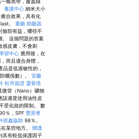
為一條黑帶，覆蓋綠
。
養護中心
納米大小
癒合效果，具有化
plast。
重聽 助聽器
對臉部有益，哪些不
層。 這個問題的答案
合敏感皮膚，不會刺
學習中心
應用後，在
部，而且適合身體，
產品是低過敏性的，
（防曬係數）。
宜蘭
科
杜拜簽證
靈骨塔
微管（Nano）礦物
應該適度使用油性皮
不受化妝的限制。 數
90％，SPF
豐原脊
外抓姦協助
98％。
然在某些地方。
辦護
到具有較低保護因子