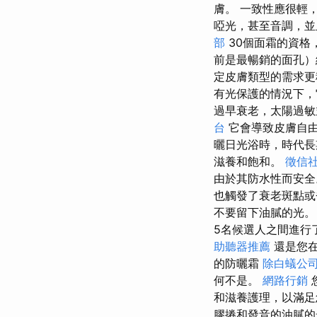
膚。 一致性應很輕
啞光，甚至音調，
部
30個面霜的資格
前是最暢銷的面孔
定皮膚類型的需求更
有光保護的情況下
過早衰老，太陽過
台
它會導致皮膚自
曬日光浴時，時代長
滋養和飽和。
徵信
由於其防水性而安
也觸發了衰老斑點
不要留下油膩的光
5名候選人之間進行
助聽器推薦
還是您在
的防曬霜
除白蟻公
何不是。
網路行銷
和滋養護理，以滿足
膠捲和發音的油膩