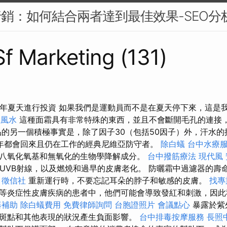
行銷：如何結合兩者達到最佳效果-SEO分
 Sf Marketing (131)
今年夏天進行投資 如果我們是運動員而不是在夏天停下來，這是
位風水
這種面霜具有非常特殊的東西，並且不會斷開毛孔的連接
的另一個積極事實是，除了因子30（包括50因子）外，汗水的
年都會回來且仍在工作的經典尼維亞防守者。
除白蟻
台中水療
八氧化氧基和無氧化的生物學降解成分。
台中撥筋療法
現代風
和UVB射線，以及燃燒和過早的皮膚老化。 防曬霜中過濾器的壽
。
徵信社
重新運行時，不要忘記耳朵的脖子和敏感的皮膚。
找專
等炎症性皮膚疾病的患者中，他們可能會導致發紅和刺激，因此
器補助
除白蟻費用
免費律師詢問
台胞證照片
會議點心
暴露於紫
斑點和其他表現的狀況產生負面影響。
台中排毒按摩服務
長照