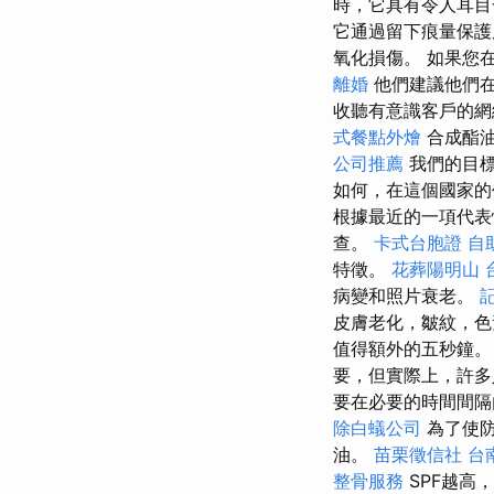
時，它具有令人耳目
它通過留下痕量保護
氧化損傷。 如果您
離婚
他們建議他們
收聽有意識客戶的網
式餐點外燴
合成酯油
公司推薦
我們的目標
如何，在這個國家
根據最近的一項代表
查。
卡式台胞證
自
特徵。
花葬陽明山
病變和照片衰老。
皮膚老化，皺紋，色
值得額外的五秒鐘
要，但實際上，許
要在必要的時間間隔
除白蟻公司
為了使防
油。
苗栗徵信社
台
整骨服務
SPF越高