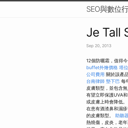
SEO與數位
Je Tall
Sep 20, 2013
12個防曬霜，值得
buffet外燴價格
塔
公司費用
關於該產品
台南律師
墊下巴
每
皮膚類型，並包含無
有望立即保護UVA
或皮膚上時會降低
在患有酒渣鼻和濕疹
的皮膚類型。
助聽
熱燒傷，皮炎，老年