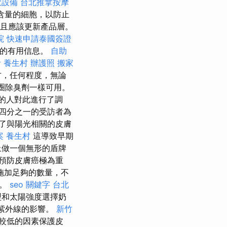
飲設備
台北推拿按摩
含量的細胞，以防止
並且應該更新產品層。
院
快速申請泰國簽證
題的有用信息。
自助
計
養生村
辦護照
搬家
方，任何程度，無論
圈除臭劑一樣可用。
的人對此進行了調
四分之一的受訪者為
了與陽光相關的皮膚
案
養生村
這導致早期
上做一個無形的盾牌
預防皮膚癌極為重
施加足夠的數量，不
們。
seo 關鍵字
台北
型和太陽強度選擇奶
受紫外線的影響。
新竹
比較低的因素保護皮