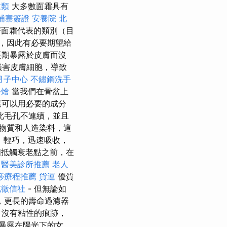
種類
大多數面霜具有
埔寨簽證
安養院 北
PF面霜代表的類別（目
，因此有必要期望給
長期暴露於皮膚而沒
損害皮膚細胞，導致
月子中心
不鏽鋼洗手
外燴
當我們在骨盆上
還可以用必要的成分
此毛孔不連續，並且
物質和人造染料，這
，輕巧，迅速吸收，
抵觸衰老點之前，在
。
醫美診所推薦
老人
痧療程推薦
貨運
優質
北徵信社
- 但無論如
，更長的壽命過濾器
，沒有粘性的痕跡，
暴露在陽光下的女