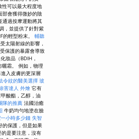
致性可以最大程度地
面部會獲得微妙的陰
並通過按摩運動將其
調，並提供了針對紫
PF的輕型粉末。
輔聽
受太陽射線的影響，
受保護的暴露會導致
化妝品（BDIH，
防曬霜。 例如，物理
器進入皮膚的更深層
法令紋的醫美選擇
玻
除害達人
外燴
它有
苯甲酸酯，乙醇，油
團隊的推薦
法國治癒
紹
牛奶均勻地塗在臉
潔一小時多少錢
失智
好的保護，但是如果
要的是要注意，沒有