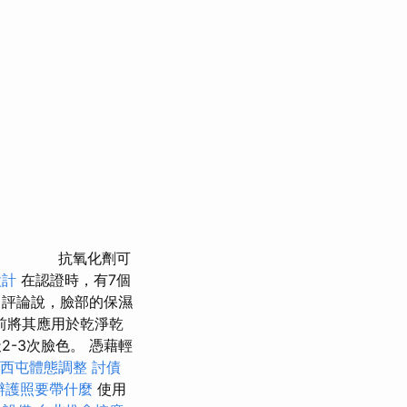
抗氧化劑可
設計
在認證時，有7個
擇
評論說，臉部的保濕
前將其應用於乾淨乾
-3次臉色。 憑藉輕
西屯體態調整
討債
辦護照要帶什麼
使用