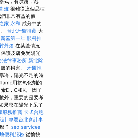
格式，有噴霧，泡
高雄
很難從這個品種
我們非常有益的價
之家 永和
成分中的
們。
台北牙醫推薦
大
新墓第一年
眼科推
竹外燴
在某些情況
於保護皮膚免受陽光
合法律事務所
新北除
對皮膚的損害。
牙醫推
寒冷，陽光不足的時
lame用抗氧化劑的
E，C和K。 因子
數外，重要的是要考
如果您在陽光下呆了
摩服務推薦
卡式台胞
設計
專屬台北會計事
什麼？
seo services
燴便利服務
從愉快