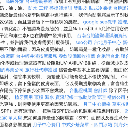
的。
高級外燴
台中撥筋療程
市場上有無數的防曬霜，而無需評估
牛奶，油，油。
防水 工程
整復師培訓
雙眼皮
臥式冷凍櫃
台胞證
議您從最佳的夏季防曬霜中進行選擇。 我們向防曬霜展示了對
效保護，而且還會留下一種粘稠的感覺。
google seo教學
護理
氧化鋁）不被認為是危險的，並且Natrue和bdih允許使用它
子油和維生素E也在防曬中發揮作用。
台南台胞證辦理詳細資訊
醫生，並告訴我們皮膚需要什麼保護。
seo公司
台北月子中心
新
用不同的面霜，因為皮膚更敏感。 防曬霜是一種化妝品，有助
外燴廠商
台中輕井澤按摩服務
餐飲設備回收推薦
台胞證台北
聯
化學或物理過濾器有助於阻斷​​UV-A和UV-B射線，從而減少
銷的專業公司
旅行社代辦護照
儘管全年基本上需要防曬，但由於
射，儘管事實較弱。 頻繁使用可能會發生不愉快的粘附。 Orif
即吸收，留下蓬鬆的皮膚表面。 它以長期提取物為食，富含維生素
在陽光下停留多少次而不會燃燒。
台胞證桃園
會計師
除了因子
續時間。
植牙費用
頂樓 漏水
資深記帳士協助財務管理
禮儀公司
光更強，則需要使用更高的因素防曬霜。
月子中心價格
草屯按
SPF）是有道理的。 按照該SPF奶油的包裝重複該應用程序。
之家 單人房
您如何選擇最佳的防曬霜（SPF）面部以及要注意
方面都會影響皮膚
月子中心費用
中式外燴菜單
-
四門冰箱
到府外