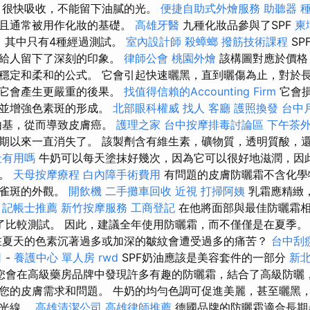
，很快吸收，不能留下油膩的光。
便捷自助式外燴服務
助聽器 
並且通常被用作化妝的基礎。
高雄牙醫
九種化妝品參與了SPF
柬
，其中只有4種經過測試。
室內設計師
殺蟑螂
撥筋技術課程
S
）給人留下了深刻的印象。
律師公會
桃園外燴
該構圖對應於價格
穩定和柔和的公式。 它會引起快速曬黑，直到曬傷為止，對於
，它會產生更嚴重的後果。
找值得信賴的Accounting Firm
它會
敏並增強色素斑的形成。
北部眼科權威
找人
客廳
護照換發
台中
由基，從而導致皮膚癌。
護理之家
台中按摩排毒討論區
下午茶
期以來一直消失了。 該製劑含有維生素，礦物質，透明質酸，
社有用嗎
牛奶可以每天塗抹好幾次，因為它可以很好地滋潤，因
全。
天母按摩療程
白內障手術費用
有問題的皮膚防曬霜不含化學
或雀斑的外觀。
開飲機
二手攤車回收
近視
打掃阿姨
乳霜應精緻
。
記帳士推薦
新竹按摩服務
工商登記
在他將面部與最佳防曬霜相
了比較測試。 因此，建議全年使用防曬霜，而不僅僅是在夏季
夏天的色素沉著過多或加深的皺紋會遭受過多的痛苦？
台中刮
司
-
養護中心 單人房
rwd
SPF奶油應該是美容套件的一部分
新
您會在高級藥房品牌中發現許多有趣的防曬霜，結合了高級防曬
您的皮膚需求和問題。 牛奶的均勻色調可促進美麗，甚至曬黑
的光線。
高雄清潔公司
高雄律師推薦
德國品牌的防曬霜適合長期