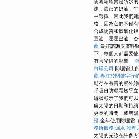
防曬霜確實是防水
沫，濃密的奶油，
中選擇，因此我們建
格，因為它們不僅有
合成物質和氫氧化鋁（
豆油，霍霍巴油，杏
薦
最好諮詢皮膚科
下，每個人都需要使
有害光線的影響。
白蟻公司
防曬霜上的
薦
專注於關鍵字行
期存在有害的紫外線輻
呼吸日防曬霜幾乎立
編號顯示了我們可以
慮太陽的日期和持
更長的時間，或者陽
證
全年使用防曬霜（
務所服務
漏水
護理
太陽的光線在許多