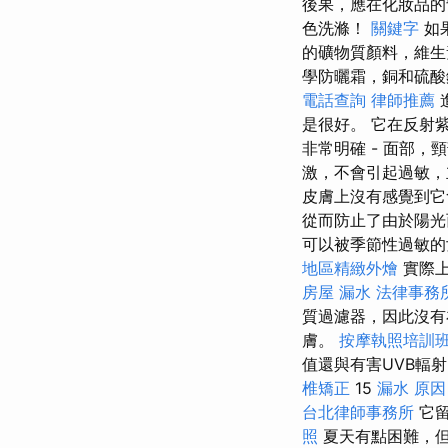
後果，應在化妝品的
色洗滌！
關鍵字
如
的礦物質顏料，維生
學防曬霜，銅和硫酸
電話查詢
律師推薦
是很好。 它在反射
非常明確 - 面部
激，不會引起過敏，
皮膚上沒有感覺到
從而防止了由於陽
可以被季節性過敏的
地區精緻外燴
實際
房屋 漏水
法律事務
質過濾器，因此沒
膚。
按摩執照培訓
值還與有害UVB輻
椎矯正
15
漏水 原因
台北律師事務所
它留
照
夏天有點困難，但